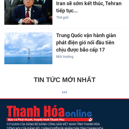
Iran sẽ sớm kết thúc, Tehran
tiếp tục...
Thế giới
Trung Quốc vận hành giàn
phát điện gió nổi đầu tiên
chịu được bão cấp 17
Môi trường
TIN TỨC MỚI NHẤT
CƠ QUAN CỦA ĐẢNG BỘ ĐẢNG CỘNG SẢN VIỆT NAM TỈNH THANH HÓA
TIẾNG NÓI CỦA ĐẢNG BỘ, CHÍNH QUYỀN VÀ NHÂN DÂN TỈNH THANH HÓA