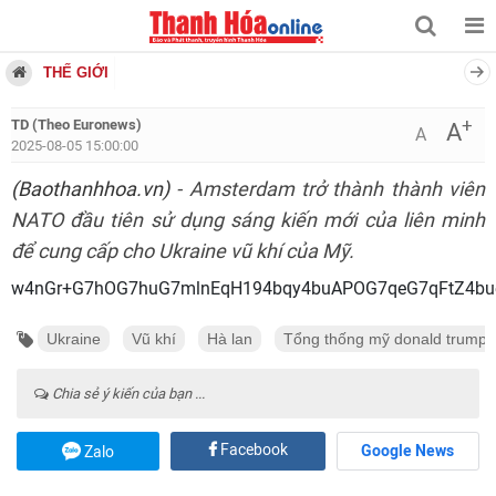
THẾ GIỚI
+
TD (Theo Euronews)
A
A
2025-08-05 15:00:00
(Baothanhhoa.vn)
- Amsterdam trở thành thành viên
NATO đầu tiên sử dụng sáng kiến mới của liên minh
để cung cấp cho Ukraine vũ khí của Mỹ.
w4nGr+G7hOG7huG7mlnEqH194bqy4buAPOG7qeG7qFtZ4bu
Ukraine
Vũ khí
Hà lan
Tổng thống mỹ donald trump
Chia sẻ ý kiến của bạn ...
Facebook
Google News
Zalo