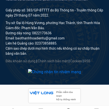
Giấy phép số: 383/GP-BTTTT do Bộ Thông tin - Truyền thông Cấp
ngày 29 tháng 07 năm 2022.
Trụ sở: Đại lộ Hùng Vương, phường Hạc Thành, tỉnh Thanh Hóa
Giám đốc: Phạm Văn Báu.
Đường dây nóng: 0822173636
Email: baothanhhoadientu@gmail.com
Liên hệ Quảng cáo: 02373858885.
Cấm sao chép dưới mọi hình thức nếu không có sự chấp thuận
bằng văn bản.
Điều khoản sử dụng
|
Chính sách bảo mật
|
Cookies
|
RSS
Phần mềm tòa
soạn
hội tụ thông minh