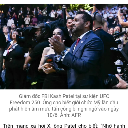
Giám đốc FBI Kash Patel tại sự kiện UFC
Freedom 250. Ông cho biết giới chức Mỹ lần đầu
phát hiện âm mưu tấn công bị nghi ngờ vào ngày
10/6. Ảnh: AFP.
Trên mạng xã hội X, ông Patel cho biết: “Nhờ hành