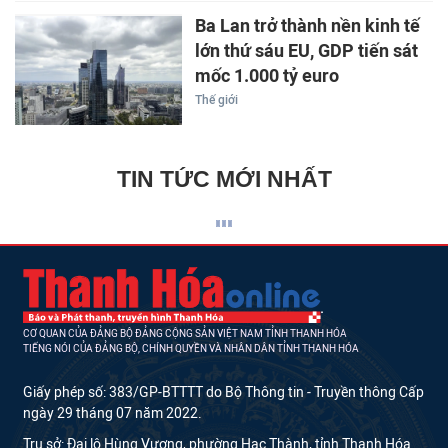
Ba Lan trở thành nền kinh tế
lớn thứ sáu EU, GDP tiến sát
mốc 1.000 tỷ euro
Thế giới
TIN TỨC MỚI NHẤT
CƠ QUAN CỦA ĐẢNG BỘ ĐẢNG CỘNG SẢN VIỆT NAM TỈNH THANH HÓA
TIẾNG NÓI CỦA ĐẢNG BỘ, CHÍNH QUYỀN VÀ NHÂN DÂN TỈNH THANH HÓA
Giấy phép số: 383/GP-BTTTT do Bộ Thông tin - Truyền thông Cấp
ngày 29 tháng 07 năm 2022.
Trụ sở: Đại lộ Hùng Vương, phường Hạc Thành, tỉnh Thanh Hóa