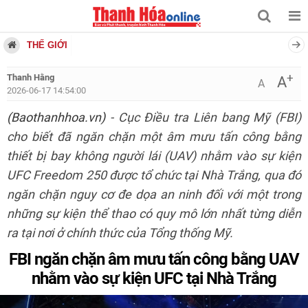
THẾ GIỚI
+
Thanh Hằng
A
A
2026-06-17 14:54:00
(Baothanhhoa.vn)
- Cục Điều tra Liên bang Mỹ (FBI)
cho biết đã ngăn chặn một âm mưu tấn công bằng
thiết bị bay không người lái (UAV) nhằm vào sự kiện
UFC Freedom 250 được tổ chức tại Nhà Trắng, qua đó
ngăn chặn nguy cơ đe dọa an ninh đối với một trong
những sự kiện thể thao có quy mô lớn nhất từng diễn
ra tại nơi ở chính thức của Tổng thống Mỹ.
FBI ngăn chặn âm mưu tấn công bằng UAV
nhằm vào sự kiện UFC tại Nhà Trắng