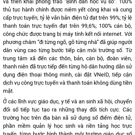
và triển khai phong trào “Bình dân học vụ số”. 100%
thủ tục hành chính được niêm yết công khai và cung
cấp trực tuyến; tỷ lệ văn bản điện tử đạt trên 99%; tỷ lệ
thanh toán trực tuyến đạt trên 99,6%; 100% cán bộ,
công chức được trang bị máy tính kết nối internet. Với
phương châm “đi từng ngõ, gõ từng nhà” đã giúp người
dân vùng cao từng bước tiếp cận môi trường số. Từ
trung tâm xã đến các thôn, bản, cán bộ, đoàn viên,
thanh niên đã trực tiếp đến từng hộ dân hướng dẫn sử
dụng điện thoại thông minh, cài đặt VNeID, tiếp cận
dịch vụ công trực tuyến và thanh toán không dùng tiền
mặt.
Ở các lĩnh vực giáo dục, y tế và an sinh xã hội, chuyển
đổi số tiếp tục tạo ra những thay đổi tích cực. Các
trường học trên địa bàn xã sử dụng sổ điểm điện tử,
phần mềm quản lý học sinh và nền tảng học trực
tuyến, từng bước hình thành môi trường giáo dục số