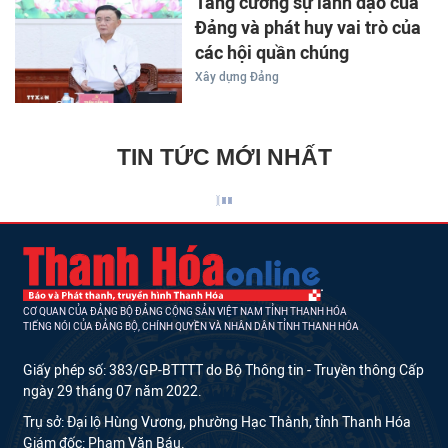
Tăng cường sự lãnh đạo của
Đảng và phát huy vai trò của
các hội quần chúng
Xây dựng Đảng
TIN TỨC MỚI NHẤT
CƠ QUAN CỦA ĐẢNG BỘ ĐẢNG CỘNG SẢN VIỆT NAM TỈNH THANH HÓA
TIẾNG NÓI CỦA ĐẢNG BỘ, CHÍNH QUYỀN VÀ NHÂN DÂN TỈNH THANH HÓA
Giấy phép số: 383/GP-BTTTT do Bộ Thông tin - Truyền thông Cấp
ngày 29 tháng 07 năm 2022.
Trụ sở: Đại lộ Hùng Vương, phường Hạc Thành, tỉnh Thanh Hóa
Giám đốc: Phạm Văn Báu.