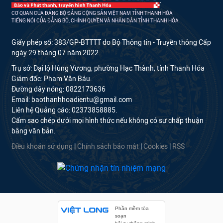
CƠ QUAN CỦA ĐẢNG BỘ ĐẢNG CỘNG SẢN VIỆT NAM TỈNH THANH HÓA
TIẾNG NÓI CỦA ĐẢNG BỘ, CHÍNH QUYỀN VÀ NHÂN DÂN TỈNH THANH HÓA
Giấy phép số: 383/GP-BTTTT do Bộ Thông tin - Truyền thông Cấp
ngày 29 tháng 07 năm 2022.
Trụ sở: Đại lộ Hùng Vương, phường Hạc Thành, tỉnh Thanh Hóa
Giám đốc: Phạm Văn Báu.
Đường dây nóng: 0822173636
Email: baothanhhoadientu@gmail.com
Liên hệ Quảng cáo: 02373858885.
Cấm sao chép dưới mọi hình thức nếu không có sự chấp thuận
bằng văn bản.
Điều khoản sử dụng
|
Chính sách bảo mật
|
Cookies
|
RSS
Phần mềm tòa
soạn