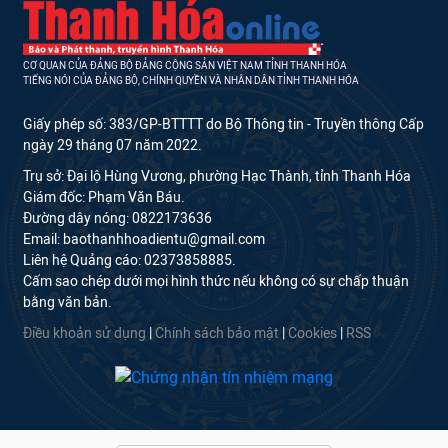
CƠ QUAN CỦA ĐẢNG BỘ ĐẢNG CỘNG SẢN VIỆT NAM TỈNH THANH HÓA
TIẾNG NÓI CỦA ĐẢNG BỘ, CHÍNH QUYỀN VÀ NHÂN DÂN TỈNH THANH HÓA
Giấy phép số: 383/GP-BTTTT do Bộ Thông tin - Truyền thông Cấp
ngày 29 tháng 07 năm 2022.
Trụ sở: Đại lộ Hùng Vương, phường Hạc Thành, tỉnh Thanh Hóa
Giám đốc: Phạm Văn Báu.
Đường dây nóng: 0822173636
Email: baothanhhoadientu@gmail.com
Liên hệ Quảng cáo: 02373858885.
Cấm sao chép dưới mọi hình thức nếu không có sự chấp thuận
bằng văn bản.
Điều khoản sử dụng
|
Chính sách bảo mật
|
Cookies
|
RSS