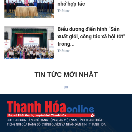
nhớ hợp tác
Thời sự
Biểu dương điển hình “Sản
xuất giỏi, công tác xã hội tốt”
trong...
Thời sự
TIN TỨC MỚI NHẤT
CƠ QUAN CỦA ĐẢNG BỘ ĐẢNG CỘNG SẢN VIỆT NAM TỈNH THANH HÓA
TIẾNG NÓI CỦA ĐẢNG BỘ, CHÍNH QUYỀN VÀ NHÂN DÂN TỈNH THANH HÓA