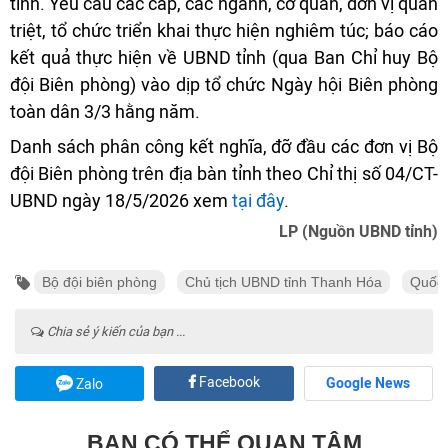
tỉnh. Yêu cầu các cấp, các ngành, cơ quan, đơn vị quán
triệt, tổ chức triển khai thực hiện nghiêm túc; báo cáo
kết quả thực hiện về UBND tỉnh (qua Ban Chỉ huy Bộ
đội Biên phòng) vào dịp tổ chức Ngày hội Biên phòng
toàn dân 3/3 hằng năm.
Danh sách phân công kết nghĩa, đỡ đầu các đơn vị Bộ
đội Biên phòng trên địa bàn tỉnh theo Chỉ thị số 04/CT-
UBND ngày 18/5/2026 xem
tại đây
.
LP (Nguồn UBND tỉnh)
Bộ đội biên phòng
Chủ tịch UBND tỉnh Thanh Hóa
Quốc 
Chia sẻ ý kiến của bạn ...
Facebook
Google News
Zalo
BẠN CÓ THỂ QUAN TÂM