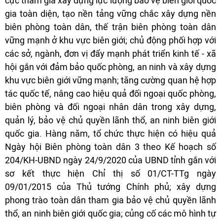
cực tham gia xây dựng lực lượng bảo vệ biên giới quốc
gia toàn diện, tạo nền tảng vững chắc xây dựng nền
biên phòng toàn dân, thế trận biên phòng toàn dân
vững mạnh ở khu vực biên giới; chủ động phối hợp với
các sở, ngành, đơn vị đẩy mạnh phát triển kinh tế - xã
hội gắn với đảm bảo quốc phòng, an ninh và xây dựng
khu vực biên giới vững mạnh; tăng cường quan hệ hợp
tác quốc tế, nâng cao hiệu quả đối ngoại quốc phòng,
biên phòng và đối ngoại nhân dân trong xây dựng,
quản lý, bảo vệ chủ quyền lãnh thổ, an ninh biên giới
quốc gia. Hàng năm, tổ chức thực hiện có hiệu quả
Ngày hội Biên phòng toàn dân 3 theo Kế hoạch số
204/KH-UBND ngày 24/9/2020 của UBND tỉnh gắn với
sơ kết thực hiện Chỉ thị số 01/CT-TTg ngày
09/01/2015 của Thủ tướng Chính phủ; xây dựng
phong trào toàn dân tham gia bảo vệ chủ quyền lãnh
thổ, an ninh biên giới quốc gia; củng cố các mô hình tự