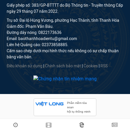
Giấy phép số: 383/GP-BTTTT do Bộ Thông tin - Truyền thông Cấp
ngày 29 tháng 07 năm 2022.
Trụ sở: Đại lộ Hùng Vương, phường Hạc Thành, tỉnh Thanh Hóa
Giám đốc: Phạm Văn Báu.
Đường dây nóng: 0822173636
Email: baothanhhoadientu@gmail.com
Liên hệ Quảng cáo: 02373858885.
Cấm sao chép dưới mọi hình thức nếu không có sự chấp thuận
bằng văn bản.
Điều khoản sử dụng
|
Chính sách bảo mật
|
Cookies
|
RSS
Phần mềm tòa
soạn
hội tụ thông minh