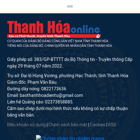
CƠ QUAN CỦA ĐẢNG BỘ ĐẢNG CỘNG SẢN VIỆT NAM TỈNH THANH HÓA
TIẾNG NÓI CỦA ĐẢNG BỘ, CHÍNH QUYỀN VÀ NHÂN DÂN TỈNH THANH HÓA
Giấy phép số: 383/GP-BTTTT do Bộ Thông tin - Truyền thông Cấp
ngày 29 tháng 07 năm 2022.
Trụ sở: Đại lộ Hùng Vương, phường Hạc Thành, tỉnh Thanh Hóa
Giám đốc: Phạm Văn Báu.
Đường dây nóng: 0822173636
Email: baothanhhoadientu@gmail.com
Liên hệ Quảng cáo: 02373858885.
Cấm sao chép dưới mọi hình thức nếu không có sự chấp thuận
bằng văn bản.
Điều khoản sử dụng
|
Chính sách bảo mật
|
Cookies
|
RSS