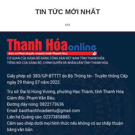
TIN TỨC MỚI NHẤT
CƠ QUAN CỦA ĐẢNG BỘ ĐẢNG CỘNG SẢN VIỆT NAM TỈNH THANH HÓA
TIẾNG NÓI CỦA ĐẢNG BỘ, CHÍNH QUYỀN VÀ NHÂN DÂN TỈNH THANH HÓA
Giấy phép số: 383/GP-BTTTT do Bộ Thông tin - Truyền thông Cấp
ngày 29 tháng 07 năm 2022.
Trụ sở: Đại lộ Hùng Vương, phường Hạc Thành, tỉnh Thanh Hóa
Giám đốc: Phạm Văn Báu.
Đường dây nóng: 0822173636
Email: baothanhhoadientu@gmail.com
Liên hệ Quảng cáo: 02373858885.
Cấm sao chép dưới mọi hình thức nếu không có sự chấp thuận
bằng văn bản.