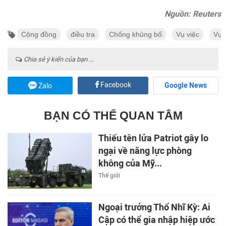
Nguồn: Reuters
Cộng đồng
điều tra
Chống khủng bố
Vụ việc
Vụ 
Chia sẻ ý kiến của bạn ...
Facebook
Google News
Zalo
BẠN CÓ THỂ QUAN TÂM
Thiếu tên lửa Patriot gây lo
ngại về năng lực phòng
không của Mỹ...
Thế giới
Ngoại trưởng Thổ Nhĩ Kỳ: Ai
Cập có thể gia nhập hiệp ước