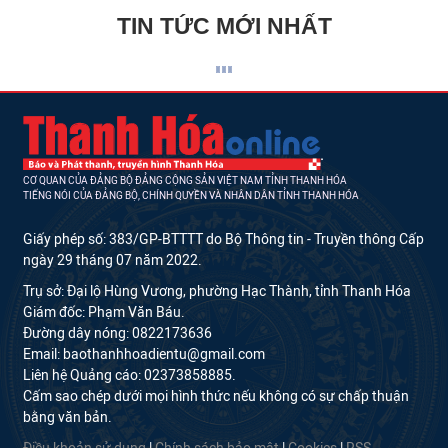
TIN TỨC MỚI NHẤT
CƠ QUAN CỦA ĐẢNG BỘ ĐẢNG CỘNG SẢN VIỆT NAM TỈNH THANH HÓA
TIẾNG NÓI CỦA ĐẢNG BỘ, CHÍNH QUYỀN VÀ NHÂN DÂN TỈNH THANH HÓA
Giấy phép số: 383/GP-BTTTT do Bộ Thông tin - Truyền thông Cấp
ngày 29 tháng 07 năm 2022.
Trụ sở: Đại lộ Hùng Vương, phường Hạc Thành, tỉnh Thanh Hóa
Giám đốc: Phạm Văn Báu.
Đường dây nóng: 0822173636
Email: baothanhhoadientu@gmail.com
Liên hệ Quảng cáo: 02373858885.
Cấm sao chép dưới mọi hình thức nếu không có sự chấp thuận
bằng văn bản.