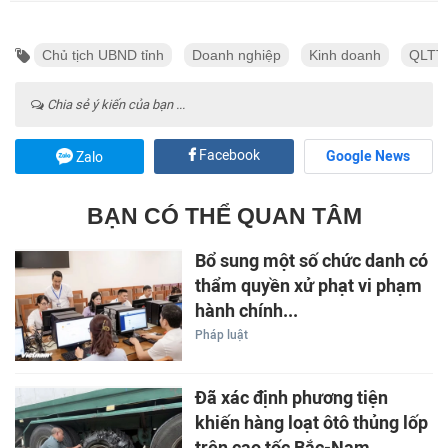
Chủ tịch UBND tỉnh
Doanh nghiệp
Kinh doanh
QLTT
Chia sẻ ý kiến của bạn ...
Facebook
Google News
Zalo
BẠN CÓ THỂ QUAN TÂM
Bổ sung một số chức danh có
thẩm quyền xử phạt vi phạm
hành chính...
Pháp luật
Đã xác định phương tiện
khiến hàng loạt ôtô thủng lốp
trên cao tốc Bắc-Nam