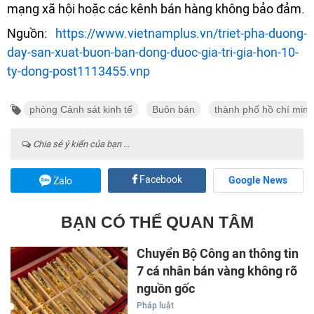
mạng xã hội hoặc các kênh bán hàng không bảo đảm.
Nguồn:
https://www.vietnamplus.vn/triet-pha-duong-
day-san-xuat-buon-ban-dong-duoc-gia-tri-gia-hon-10-
ty-dong-post1113455.vnp
phòng Cảnh sát kinh tế
Buôn bán
thành phố hồ chí minh
Chia sẻ ý kiến của bạn ...
Facebook
Google News
Zalo
BẠN CÓ THỂ QUAN TÂM
Chuyển Bộ Công an thông tin
7 cá nhân bán vàng không rõ
nguồn gốc
Pháp luật