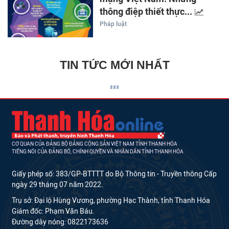
thông điệp thiết thực...
Pháp luật
TIN TỨC MỚI NHẤT
CƠ QUAN CỦA ĐẢNG BỘ ĐẢNG CỘNG SẢN VIỆT NAM TỈNH THANH HÓA
TIẾNG NÓI CỦA ĐẢNG BỘ, CHÍNH QUYỀN VÀ NHÂN DÂN TỈNH THANH HÓA
Giấy phép số: 383/GP-BTTTT do Bộ Thông tin - Truyền thông Cấp
ngày 29 tháng 07 năm 2022.
Trụ sở: Đại lộ Hùng Vương, phường Hạc Thành, tỉnh Thanh Hóa
Giám đốc: Phạm Văn Báu.
Đường dây nóng: 0822173636