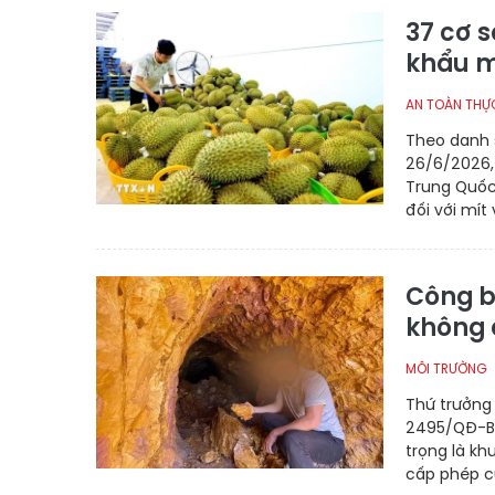
37 cơ 
khẩu m
AN TOÀN THỰ
Theo danh 
26/6/2026,
Trung Quốc
đối với mít
Công b
không 
MÔI TRƯỜNG
Thứ trưởng
2495/QĐ-BN
trọng là k
cấp phép c