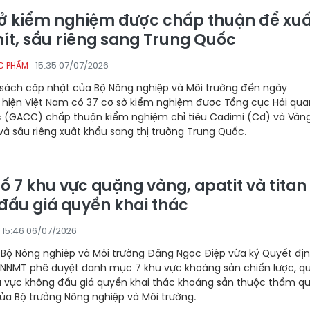
sở kiểm nghiệm được chấp thuận để xuấ
ít, sầu riêng sang Trung Quốc
15:35 07/07/2026
C PHẨM
sách cập nhật của Bộ Nông nghiệp và Môi trường đến ngày
 hiện Việt Nam có 37 cơ sở kiểm nghiệm được Tổng cục Hải qua
 (GACC) chấp thuận kiểm nghiệm chỉ tiêu Cadimi (Cd) và Vàn
 và sầu riêng xuất khẩu sang thị trường Trung Quốc.
ố 7 khu vực quặng vàng, apatit và titan
đấu giá quyền khai thác
15:46 06/07/2026
 Bộ Nông nghiệp và Môi trường Đặng Ngọc Điệp vừa ký Quyết địn
NMT phê duyệt danh mục 7 khu vực khoáng sản chiến lược, q
hu vực không đấu giá quyền khai thác khoáng sản thuộc thẩm q
ủa Bộ trưởng Nông nghiệp và Môi trường.