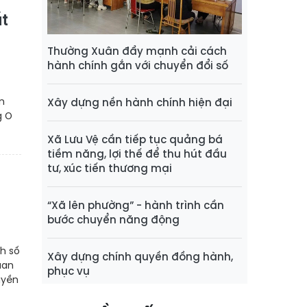
t
Thường Xuân đẩy mạnh cải cách
hành chính gắn với chuyển đổi số
n
Xây dựng nền hành chính hiện đại
g O
Xã Lưu Vệ cần tiếp tục quảng bá
tiềm năng, lợi thế để thu hút đầu
tư, xúc tiến thương mại
“Xã lên phường” - hành trình cần
bước chuyển năng động
h số
Xây dựng chính quyền đồng hành,
uan
phục vụ
uyền