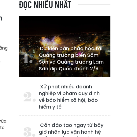
ĐỌC NHIỀU NHẤT
n
oằng
Dự kiến bắn pháo hoa tại
Quảng trường biển Sầm
n
Sơn và Quảng trường Lam
Sơn dịp Quốc khánh 2/9
Xử phạt nhiều doanh
nghiệp vi phạm quy định
về bảo hiểm xã hội, bảo
hiểm y tế
vừa
Cần đào tạo ngay từ bây
 to
giờ nhân lực vận hành hệ