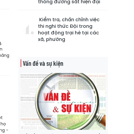
thống đường sắt hiện đại
Kiểm tra, chấn chỉnh việc
thi nghi thức Đội trong
hoạt động trại hè tại các
xã, phường
,
ển
 năng
Vấn đề và sự kiện
ệt
Thọ
ng -