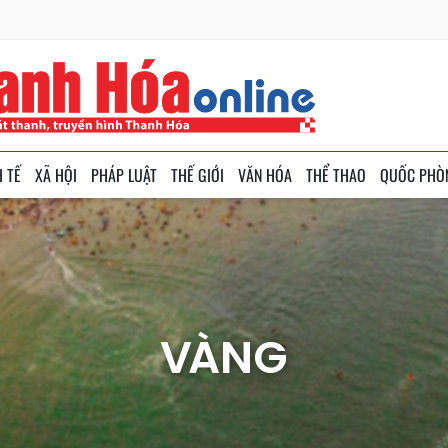
H TẾ
XÃ HỘI
PHÁP LUẬT
THẾ GIỚI
VĂN HÓA
THỂ THAO
QUỐC PHÒ
VÀNG