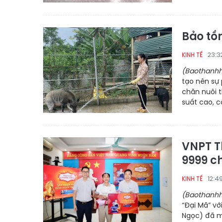
Bảo tồn
23:3
KINH TẾ
(Baothanhh
tạo nên sự 
chăn nuôi 
suất cao, c
VNPT T
9999 c
12:4
KINH TẾ
(Baothanhh
“Đại Mã” vớ
Ngọc) đã m