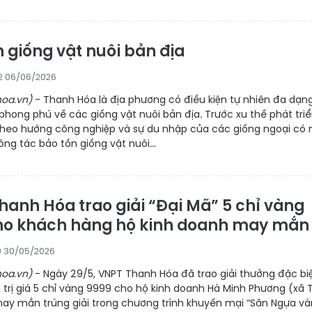
 giống vật nuôi bản địa
2 06/06/2026
oa.vn)
- Thanh Hóa là địa phương có điều kiện tự nhiên đa dạng
phong phú về các giống vật nuôi bản địa. Trước xu thế phát tri
theo hướng công nghiệp và sự du nhập của các giống ngoại có
ông tác bảo tồn giống vật nuôi...
hanh Hóa trao giải “Đại Mã” 5 chỉ vàng
ho khách hàng hộ kinh doanh may mắn
9 30/05/2026
oa.vn)
- Ngày 29/5, VNPT Thanh Hóa đã trao giải thưởng đặc bi
i trị giá 5 chỉ vàng 9999 cho hộ kinh doanh Hà Minh Phương (xã 
ay mắn trúng giải trong chương trình khuyến mại “Săn Ngựa và