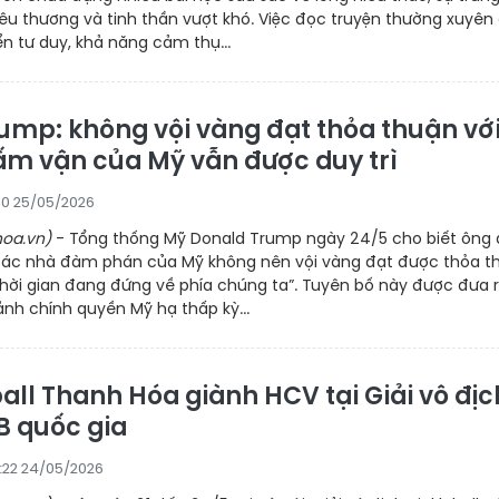
yêu thương và tinh thần vượt khó. Việc đọc truyện thường xuyên
iển tư duy, khả năng cảm thụ...
ump: không vội vàng đạt thỏa thuận vớ
cấm vận của Mỹ vẫn được duy trì
10 25/05/2026
oa.vn)
- Tổng thống Mỹ Donald Trump ngày 24/5 cho biết ông
i các nhà đàm phán của Mỹ không nên vội vàng đạt được thỏa t
 “thời gian đang đứng về phía chúng ta”. Tuyên bố này được đưa 
ảnh chính quyền Mỹ hạ thấp kỳ...
all Thanh Hóa giành HCV tại Giải vô địc
B quốc gia
:22 24/05/2026