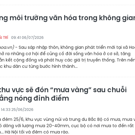
ng môi trường văn hóa trong không gia
09:41 06/07/2026
I TRÍ
oa.vn)
- Sau sáp nhập thôn, không gian phát triển mới tại xã H
ở ra những cơ hội để củng cố đời sống văn hóa ở cơ sở, tăng
n kết cộng đồng và phát huy các giá trị truyền thống. Trên nề
c khu dân cư từng bước hình thành...
khu vực sẽ đón “mưa vàng” sau chuỗi
ắng nóng đỉnh điểm
14:33 25/06/2026
à đêm 25/6, khu vực vùng núi và trung du Bắc Bộ có mưa, mưa 
có dông với lượng mưa 20-40mm, cục bộ có nơi mưa to đến rất
.. Hà Nội tối và đêm có mưa rào.