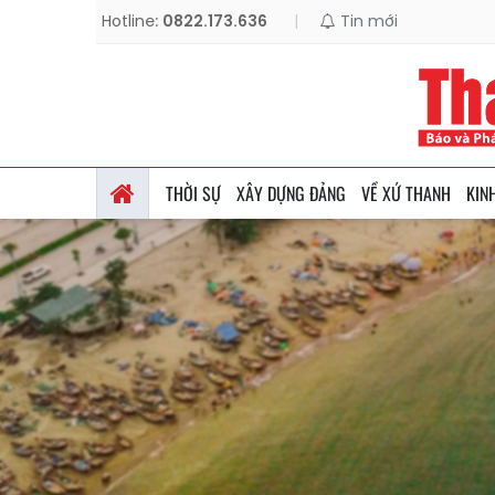
Hotline:
0822.173.636
|
Tin mới
THỜI SỰ
XÂY DỰNG ĐẢNG
VỀ XỨ THANH
KIN