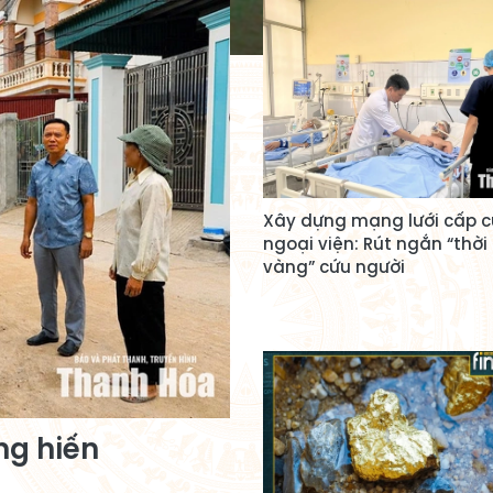
Xây dựng mạng lưới cấp 
ngoại viện: Rút ngắn “thời
vàng” cứu người
ng hiến