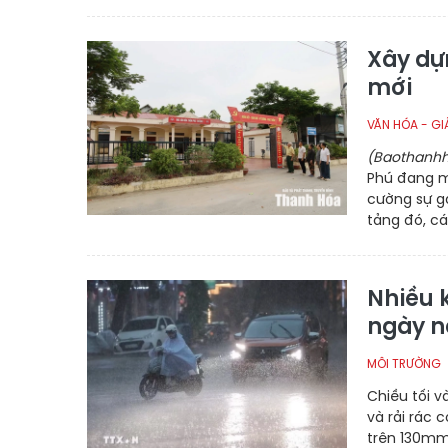
Xây dự
mới
VĂN HÓA - GIẢ
(Baothanhh
Phú đang m
cường sự gắ
tảng đó, cá
Nhiều 
ngày n
MÔI TRƯỜNG
Chiều tối v
và rải rác 
trên 130mm.