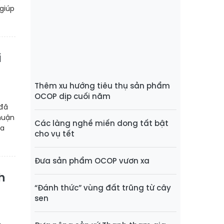
 giúp
i
Thêm xu hướng tiêu thụ sản phẩm
OCOP dịp cuối năm
 đã
huận
Các làng nghề miến dong tất bật
ra
cho vụ tết
Đưa sản phẩm OCOP vươn xa
h
“Đánh thức” vùng đất trũng từ cây
sen