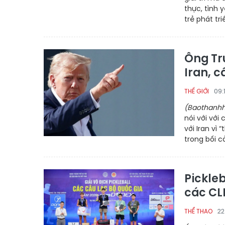
thực, tình 
trẻ phát tr
Ông Tr
Iran, 
09:
THẾ GIỚI
(Baothanhh
nói với vớ
với Iran vì
trong bối c
Pickleb
các CL
22
THỂ THAO