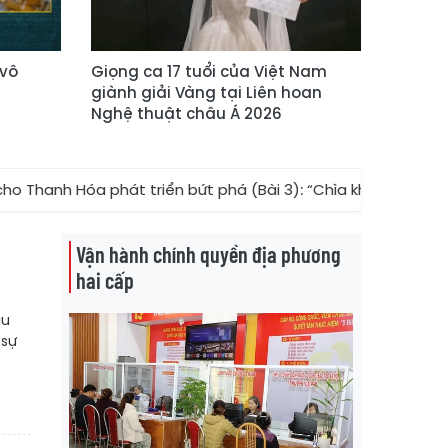
 vô
Giọng ca 17 tuổi của Việt Nam
giành giải Vàng tại Liên hoan
Nghệ thuật châu Á 2026
Hóa phát triển bứt phá (Bài 3): “Chìa khóa vàng” trong chiế
Vận hành chính quyền địa phương
hai cấp
áu
 sự