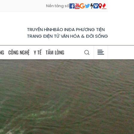
Nền tảng số
TRUYỀN HÌNH
BÁO IN
ĐA PHƯƠNG TIỆN
TRANG ĐIỆN TỬ VĂN HÓA & ĐỜI SỐNG
NG
CÔNG NGHỆ
Y TẾ
TẤM LÒNG