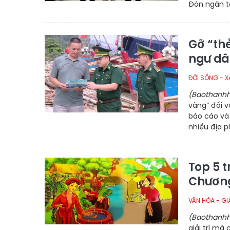
Đón ngàn tà
Gỡ “th
ngư dâ
ĐỜI SỐNG - X
(Baothanhh
vàng” đối v
báo cáo và
nhiều địa p
Top 5 
Chươn
VĂN HÓA - GIẢ
(Baothanhh
giải trí mà