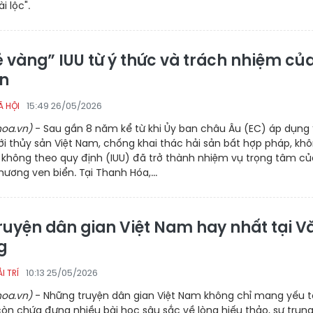
i lộc".
ẻ vàng” IUU từ ý thức và trách nhiệm củ
n
15:49 26/05/2026
Ã HỘI
oa.vn)
- Sau gần 8 năm kể từ khi Ủy ban châu Âu (EC) áp dụng 
ới thủy sản Việt Nam, chống khai thác hải sản bất hợp pháp, kh
 không theo quy định (IUU) đã trở thành nhiệm vụ trọng tâm củ
hương ven biển. Tại Thanh Hóa,...
truyện dân gian Việt Nam hay nhất tại V
g
10:13 25/05/2026
I TRÍ
oa.vn)
- Những truyện dân gian Việt Nam không chỉ mang yếu t
 còn chứa đựng nhiều bài học sâu sắc về lòng hiếu thảo, sự trun