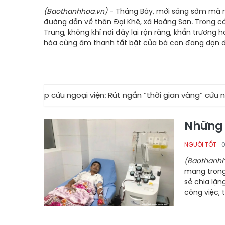
(Baothanhhoa.vn)
- Tháng Bảy, mới sáng sớm mà 
đường dẫn về thôn Đại Khê, xã Hoằng Sơn. Trong cá
Trung, không khí nơi đây lại rộn ràng, khẩn trương 
hòa cùng âm thanh tất bật của bà con đang dọn dẹ
cấp cứu ngoại viện: Rút ngắn “thời gian vàng” cứu người
Những 
0
NGƯỜI TỐT
(Baothanhh
mang trong 
sẻ chia lặn
công việc, 