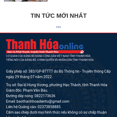
TIN TỨC MỚI NHẤT
CƠ QUAN CỦA ĐẢNG BỘ ĐẢNG CỘNG SẢN VIỆT NAM TỈNH THANH HÓA
TIẾNG NÓI CỦA ĐẢNG BỘ, CHÍNH QUYỀN VÀ NHÂN DÂN TỈNH THANH HÓA
Giấy phép số: 383/GP-BTTTT do Bộ Thông tin - Truyền thông Cấp
ngày 29 tháng 07 năm 2022.
Trụ sở: Đại lộ Hùng Vương, phường Hạc Thành, tỉnh Thanh Hóa
Giám đốc: Phạm Văn Báu.
Đường dây nóng: 0822173636
Email: baothanhhoadientu@gmail.com
Liên hệ Quảng cáo: 02373858885.
Cấm sao chép dưới mọi hình thức nếu không có sự chấp thuận