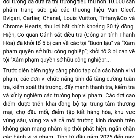
đối tượng đã đưa ra thị trường tiêu thụ hơn 10.000 sản
phẩm trang sức giả các thương hiệu Van Cleef,
Bvlgari, Cartier, Chanel, Louis Vuitton, Tiffany&Co và
Chrome Hearts, thu lợi bất chính khoảng 30 tỷ đồng.
Hiện, Cơ quan Cảnh sát điều tra (Công an tỉnh Thanh
Hóa) đã khởi tố 5 bị can về các tội “Buôn lậu” và “Xâm
phạm quyền sở hữu công nghiệp”; khởi tố 3 bị can về
tội “Xâm phạm quyền sở hữu công nghiệp”...
Trước diễn biến ngày càng phức tạp của các hành vi vi
phạm, các đơn vị chức năng tỉnh đã tăng cường tuần
tra, kiểm soát thị trường, đẩy mạnh thanh tra, kiểm tra
và xử lý nghiêm các trường hợp vi phạm. Các đợt cao
điểm được triển khai đồng bộ tại trung tâm thương
mại, chợ đầu mối, điểm tập kết hàng hóa, khu vực
vùng sâu, vùng xa và cả môi trường kinh doanh trên
không gian mạng nhằm kịp thời phát hiện, ngăn chặn
các hành vi vi phạm. Tính từ đầu năm 2026 đến nay,