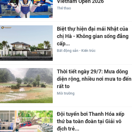
Vietnam Open 2026
Thể thao
Biệt thự hiện đại mái Nhật của
chị Hà - Không gian sống đẳng
cấp...
Bất động sản - Kiến trúc
Thời tiết ngày 29/7: Mưa dông
diện rộng, nhiều nơi mưa to đến
rất to
Môi trường
Đội tuyển bơi Thanh Hóa xếp
thứ ba toàn đoàn tại Giải vô
địch trẻ...