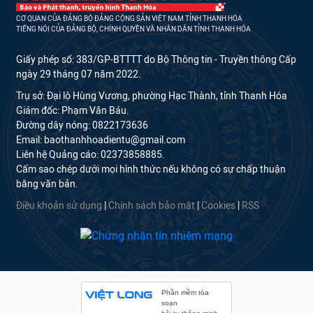
CƠ QUAN CỦA ĐẢNG BỘ ĐẢNG CỘNG SẢN VIỆT NAM TỈNH THANH HÓA
TIẾNG NÓI CỦA ĐẢNG BỘ, CHÍNH QUYỀN VÀ NHÂN DÂN TỈNH THANH HÓA
Giấy phép số: 383/GP-BTTTT do Bộ Thông tin - Truyền thông Cấp
ngày 29 tháng 07 năm 2022.
Trụ sở: Đại lộ Hùng Vương, phường Hạc Thành, tỉnh Thanh Hóa
Giám đốc: Phạm Văn Báu.
Đường dây nóng: 0822173636
Email: baothanhhoadientu@gmail.com
Liên hệ Quảng cáo: 02373858885.
Cấm sao chép dưới mọi hình thức nếu không có sự chấp thuận
bằng văn bản.
Điều khoản sử dụng
|
Chính sách bảo mật
|
Cookies
|
RSS
Phần mềm tòa
soạn