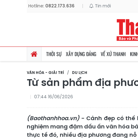
Hotline:
0822.173.636
|
Tin mới
THỜI SỰ
XÂY DỰNG ĐẢNG
VỀ XỨ THANH
KIN
VĂN HÓA - GIẢI TRÍ
DU LỊCH
Từ sản phẩm địa phươ
07:44 16/06/2026
(Baothanhhoa.vn)
- Cảnh đẹp có thể l
nghiệm mang đậm dấu ấn văn hóa bản đ
thực tế đó, nhiều địa phương đang nỗ 