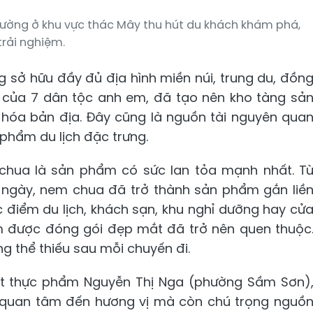
ường ở khu vực thác Mây thu hút du khách khám phá,
trải nghiệm.
g sở hữu đầy đủ địa hình miền núi, trung du, đồn
ư của 7 dân tộc anh em, đã tạo nên kho tàng sả
óa bản địa. Đây cũng là nguồn tài nguyên qua
phẩm du lịch đặc trưng.
chua là sản phẩm có sức lan tỏa mạnh nhất. T
ngày, nem chua đã trở thành sản phẩm gắn liề
ác điểm du lịch, khách sạn, khu nghỉ dưỡng hay cử
 được đóng gói đẹp mắt đã trở nên quen thuộc
g thể thiếu sau mỗi chuyến đi.
ất thực phẩm Nguyễn Thị Nga (phường Sầm Sơn)
hỉ quan tâm đến hương vị mà còn chú trọng nguồ