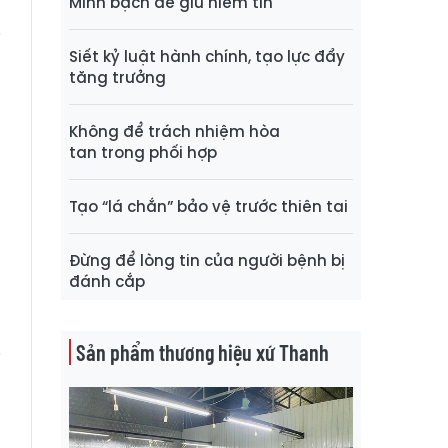
Minh bạch để giữ niềm tin
n
i
Siết kỷ luật hành chính, tạo lực đẩy
tăng trưởng
h
Không để trách nhiệm hòa
g
tan trong phối hợp
g
à
Tạo “lá chắn” bảo vệ trước thiên tai
Đừng để lòng tin của người bệnh bị
p
đánh cắp
n
h
Sản phẩm thương hiệu xứ Thanh
i
ợ