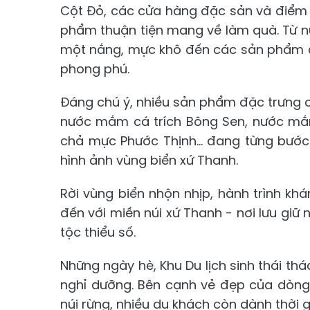
Cột Đỏ, các cửa hàng đặc sản và điểm
phẩm thuận tiện mang về làm quà. Từ 
một nắng, mực khô đến các sản phẩm c
phong phú.
Đáng chú ý, nhiều sản phẩm đặc trưng
nước mắm cá trích Bông Sen, nước m
chả mực Phước Thịnh... đang từng bướ
hình ảnh vùng biển xứ Thanh.
Rời vùng biển nhộn nhịp, hành trình k
đến với miền núi xứ Thanh - nơi lưu gi
tộc thiểu số.
Những ngày hè, Khu Du lịch sinh thái t
nghỉ dưỡng. Bên cạnh vẻ đẹp của dòng 
núi rừng, nhiều du khách còn dành thời 