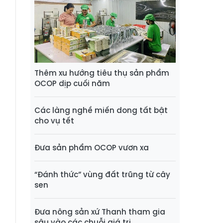
n
u
n
:
Thêm xu hướng tiêu thụ sản phẩm
OCOP dịp cuối năm
,
á
Các làng nghề miến dong tất bật
cho vụ tết
h
Đưa sản phẩm OCOP vươn xa
n
“Đánh thức” vùng đất trũng từ cây
sen
,
a
Đưa nông sản xứ Thanh tham gia
,
sâu vào các chuỗi giá trị