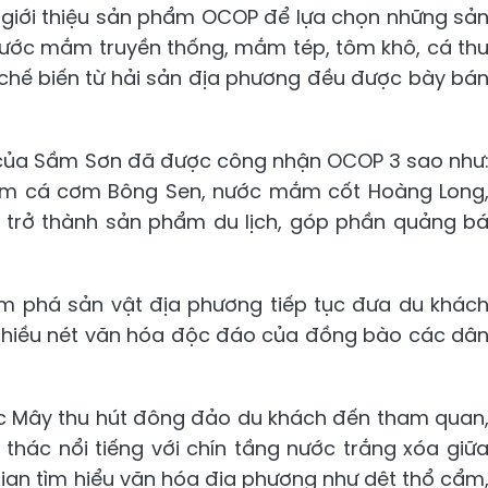
 giới thiệu sản phẩm OCOP để lựa chọn những sả
nước mắm truyền thống, mắm tép, tôm khô, cá th
hế biến từ hải sản địa phương đều được bày bá
 của Sầm Sơn đã được công nhận OCOP 3 sao như
ắm cá cơm Bông Sen, nước mắm cốt Hoàng Long
c trở thành sản phẩm du lịch, góp phần quảng b
hám phá sản vật địa phương tiếp tục đưa du khác
ữ nhiều nét văn hóa độc đáo của đồng bào các dâ
hác Mây thu hút đông đảo du khách đến tham quan
thác nổi tiếng với chín tầng nước trắng xóa giữ
gian tìm hiểu văn hóa địa phương như dệt thổ cẩm