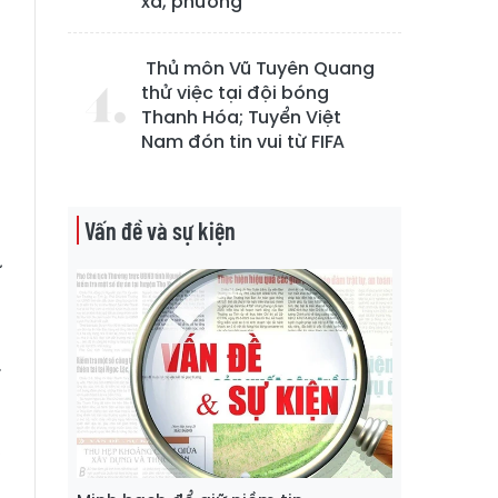
xã, phường
Thủ môn Vũ Tuyên Quang
thử việc tại đội bóng
Thanh Hóa; Tuyển Việt
g
Nam đón tin vui từ FIFA
n
n
Vấn đề và sự kiện
ừ
n
a
.
,
n