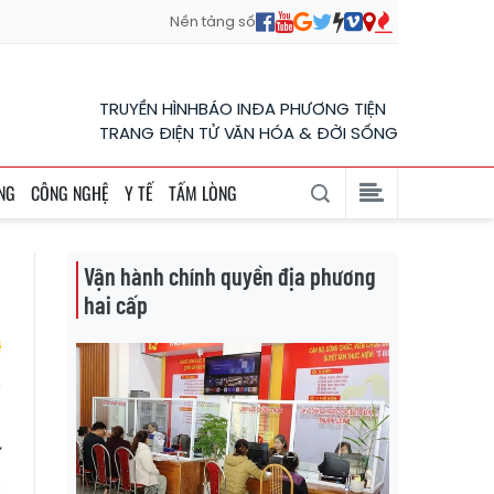
Nền tảng số
TRUYỀN HÌNH
BÁO IN
ĐA PHƯƠNG TIỆN
TRANG ĐIỆN TỬ VĂN HÓA & ĐỜI SỐNG
NG
CÔNG NGHỆ
Y TẾ
TẤM LÒNG
Vận hành chính quyền địa phương
hai cấp
i
ừ
,