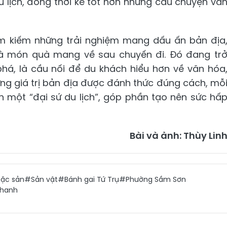
u lịch, đồng thời kể tốt hơn những câu chuyện vă
m kiếm những trải nghiệm mang dấu ấn bản địa
à món quà mang về sau chuyến đi. Đó đang tr
há, là cầu nối để du khách hiểu hơn về văn hóa
ững giá trị bản địa được đánh thức đúng cách, mỗ
h một “đại sứ du lịch”, góp phần tạo nên sức hấ
Bài và ảnh: Thùy Lin
ặc sản
#Sản vật
#Bánh gai Tứ Trụ
#Phường Sầm Sơn
Thanh