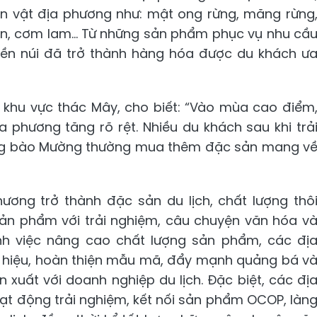
ản vật địa phương như: mật ong rừng, măng rừng
cần, cơm lam... Từ những sản phẩm phục vụ nhu cầ
iền núi đã trở thành hàng hóa được du khách ư
i khu vực thác Mây, cho biết: “Vào mùa cao điểm
phương tăng rõ rệt. Nhiều du khách sau khi trả
ng bào Mường thường mua thêm đặc sản mang v
ương trở thành đặc sản du lịch, chất lượng thô
sản phẩm với trải nghiệm, câu chuyện văn hóa v
nh việc nâng cao chất lượng sản phẩm, các đị
 hiệu, hoàn thiện mẫu mã, đẩy mạnh quảng bá v
 xuất với doanh nghiệp du lịch. Đặc biệt, các đị
ạt động trải nghiệm, kết nối sản phẩm OCOP, làn