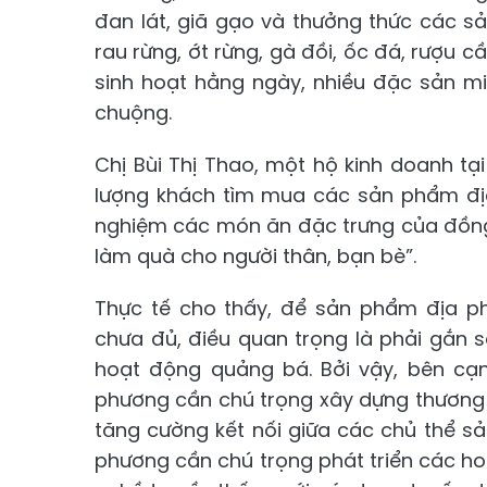
đan lát, giã gạo và thưởng thức các s
rau rừng, ớt rừng, gà đồi, ốc đá, rượu 
sinh hoạt hằng ngày, nhiều đặc sản m
chuộng.
Chị Bùi Thị Thao, một hộ kinh doanh tạ
lượng khách tìm mua các sản phẩm địa 
nghiệm các món ăn đặc trưng của đồ
làm quà cho người thân, bạn bè”.
Thực tế cho thấy, để sản phẩm địa ph
chưa đủ, điều quan trọng là phải gắn 
hoạt động quảng bá. Bởi vậy, bên cạ
phương cần chú trọng xây dựng thương
tăng cường kết nối giữa các chủ thể sản
phương cần chú trọng phát triển các ho