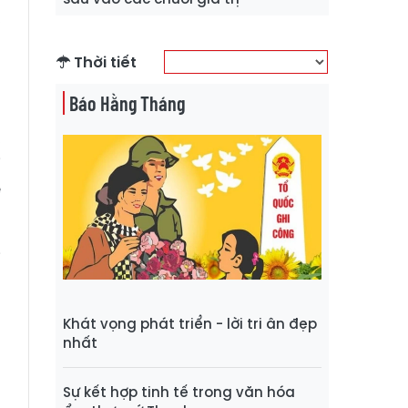
,
u
Thời tiết
a
Báo Hằng Tháng
,
i
ề
i
à
a
Khát vọng phát triển - lời tri ân đẹp
à
nhất
a
g
Sự kết hợp tinh tế trong văn hóa