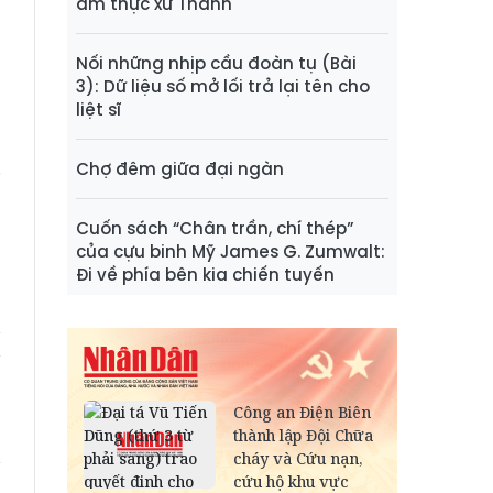
n
ẩm thực xứ Thanh
Nối những nhịp cầu đoàn tụ (Bài
,
3): Dữ liệu số mở lối trả lại tên cho
liệt sĩ
ở
,
Chợ đêm giữa đại ngàn
i
p
Cuốn sách “Chân trần, chí thép”
của cựu binh Mỹ James G. Zumwalt:
Đi về phía bên kia chiến tuyến
h