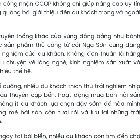
ợc công nhận OCOP không chỉ giúp nâng cao uy tí
g quảng bá, giới thiệu đến du khách trong và ngoà
ruyền thống khác của vùng đồng bằng như bán
ác sản phẩm thủ công từ cói Nga Sơn cũng đan
ải nghiệm của du khách. Không đơn thuần là hàn
 chuyện về làng nghề, kinh nghiệm sản xuất v
hiều thế hệ.
 dưỡng, nhiều du khách thích thú trải nghiệm nhị
tàu thuyền cập bến, hoạt động mua bán hải sả
 Không ít du khách lựa chọn dậy sớm để hòa mìn
g mẻ hải sản còn tươi rói và lưu lại những trả
.
ngay tại bãi biển, nhiều du khách còn tìm đến ch