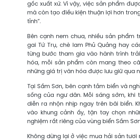
gốc xuất xứ. Vì vậy, việc sản phẩm đư
mà còn tạo điều kiện thuận lợi hơn tron
tỉnh”.
Bên cạnh nem chua, nhiều sản phẩm t
gai Tứ Trụ, chè lam Phủ Quảng hay c
từng bước tham gia vào hành trình tr
hóa, mỗi sản phẩm còn mang theo câu
những giá trị văn hóa được lưu giữ qua n
Tại Sầm Sơn, bên cạnh tắm biển và nghỉ
sống của ngư dân. Mỗi sáng sớm, khi 
diễn ra nhộn nhịp ngay trên bãi biển.
vào khung cảnh ấy, tận tay chọn nhữn
nghiệm rất riêng của vùng biển Sầm Sơn
Không dừng lại ở việc mua hải sản tươi 