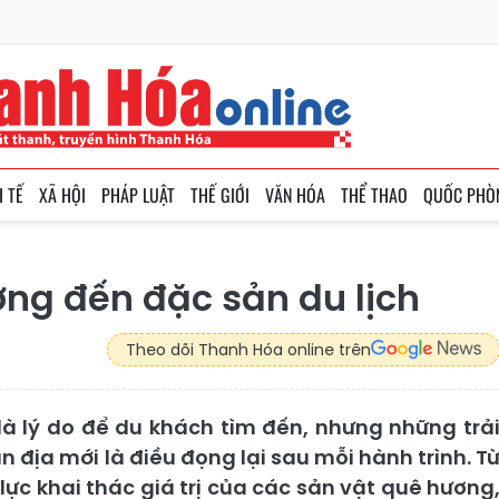
H TẾ
XÃ HỘI
PHÁP LUẬT
THẾ GIỚI
VĂN HÓA
THỂ THAO
QUỐC PHÒ
ng đến đặc sản du lịch
Theo dõi Thanh Hóa online trên
à lý do để du khách tìm đến, nhưng những trả
ịa mới là điều đọng lại sau mỗi hành trình. T
lực khai thác giá trị của các sản vật quê hương