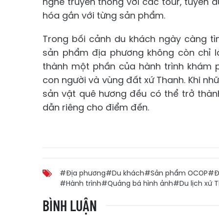
nghề truyền thống với các tour, tuyến d
hóa gắn với từng sản phẩm.
Trong bối cảnh du khách ngày càng tì
sản phẩm địa phương không còn chỉ l
thành một phần của hành trình khám p
con người và vùng đất xứ Thanh. Khi nh
sản vật quê hương đều có thể trở thàn
dẫn riêng cho điểm đến.
#Địa phương
#Du khách
#Sản phẩm OCOP
#Đ
#Hành trình
#Quảng bá hình ảnh
#Du lịch xứ 
BÌNH LUẬN