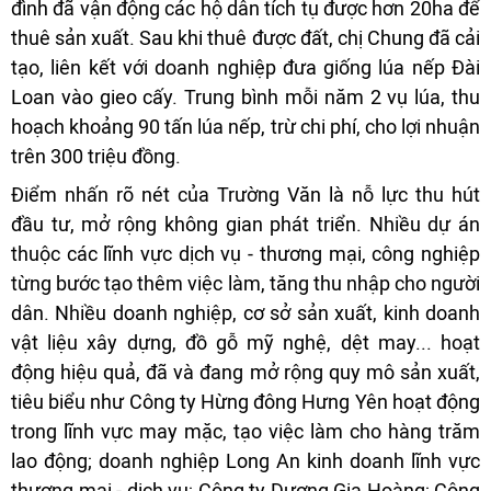
đình đã vận động các hộ dân tích tụ được hơn 20ha để
thuê sản xuất. Sau khi thuê được đất, chị Chung đã cải
tạo, liên kết với doanh nghiệp đưa giống lúa nếp Đài
Loan vào gieo cấy. Trung bình mỗi năm 2 vụ lúa, thu
hoạch khoảng 90 tấn lúa nếp, trừ chi phí, cho lợi nhuận
trên 300 triệu đồng.
Điểm nhấn rõ nét của Trường Văn là nỗ lực thu hút
đầu tư, mở rộng không gian phát triển. Nhiều dự án
thuộc các lĩnh vực dịch vụ - thương mại, công nghiệp
từng bước tạo thêm việc làm, tăng thu nhập cho người
dân. Nhiều doanh nghiệp, cơ sở sản xuất, kinh doanh
vật liệu xây dựng, đồ gỗ mỹ nghệ, dệt may... hoạt
động hiệu quả, đã và đang mở rộng quy mô sản xuất,
tiêu biểu như Công ty Hừng đông Hưng Yên hoạt động
trong lĩnh vực may mặc, tạo việc làm cho hàng trăm
lao động; doanh nghiệp Long An kinh doanh lĩnh vực
thương mại - dịch vụ; Công ty Dương Gia Hoàng; Công