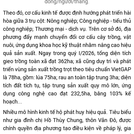
đồng/người/tháng.
Theo đó, cơ cấu kinh tế được định hướng phát triển hài
hòa giữa 3 trụ cột: Nông nghiệp; Công nghiệp - tiểu thủ
công nghiệp; Thương mại - dịch vụ. Trên cơ sở đó, địa
phương đẩy mạnh chuyển đổi cơ cấu cây trồng, vật
nuôi, ứng dụng khoa học kỹ thuật nhằm nâng cao hiệu
quả sản xuất. Ngay trong quý I/2026, tổng diện tích
gieo trồng toàn xã đạt 362ha; xã cũng duy trì và phát
triển vùng sản xuất trồng trọt theo tiêu chuẩn VietGAP
là 78ha, gồm: lúa 75ha; rau an toàn tập trung 3ha; diện
tích đất tích tụ, tập trung sản xuất quy mô lớn, ứng
dụng công nghệ cao đạt 232,5ha, bằng 103% kế
hoạch...
Nhiều mô hình kinh tế hộ phát huy hiệu quả. Tiêu biểu
như gia đình chị Hồ Thùy Chung, thôn Văn Đô, được
chính quyền địa phương tạo điều kiện về pháp lý, gia