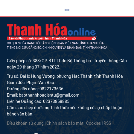
CƠ QUAN CỦA ĐẢNG BỘ ĐẢNG CỘNG SẢN VIỆT NAM TỈNH THANH HÓA
TIẾNG NÓI CỦA ĐẢNG BỘ, CHÍNH QUYỀN VÀ NHÂN DÂN TỈNH THANH HÓA
Giấy phép số: 383/GP-BTTTT do Bộ Thông tin - Truyền thông Cấp
ngày 29 tháng 07 năm 2022.
Trụ sở: Đại lộ Hùng Vương, phường Hạc Thành, tỉnh Thanh Hóa
Giám đốc: Phạm Văn Báu.
Đường dây nóng: 0822173636
Email: baothanhhoadientu@gmail.com
Liên hệ Quảng cáo: 02373858885.
Cấm sao chép dưới mọi hình thức nếu không có sự chấp thuận
bằng văn bản.
Điều khoản sử dụng
|
Chính sách bảo mật
|
Cookies
|
RSS