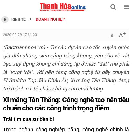
DOANH NGHIỆP
KINH TẾ
+
A
2026-05-29 17:31:00
A
(Baothanhhoa.vn)
- Từ các dự án cao tốc xuyên quốc
gia đến những siêu cảng hàng không, yêu cầu về vật
liệu xây dựng không chỉ dừng lại ở mức "đạt" mà phải
là "vượt trội". Với nền tảng công nghệ từ dây chuyền
FLSmidth Top đầu Châu Âu, Xi măng Tân Thắng đang
trở thành cái tên bảo chứng cho chất lượng.
Xi măng Tân Thắng: Công nghệ tạo nên tiêu
chuẩn cho các công trình trọng điểm
Trái tim của sự bền bỉ
Trong ngành công nghiệp nặng, công nghệ chính là