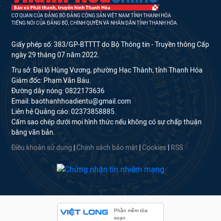
CƠ QUAN CỦA ĐẢNG BỘ ĐẢNG CỘNG SẢN VIỆT NAM TỈNH THANH HÓA
TIẾNG NÓI CỦA ĐẢNG BỘ, CHÍNH QUYỀN VÀ NHÂN DÂN TỈNH THANH HÓA
Giấy phép số: 383/GP-BTTTT do Bộ Thông tin - Truyền thông Cấp
ngày 29 tháng 07 năm 2022.
Trụ sở: Đại lộ Hùng Vương, phường Hạc Thành, tỉnh Thanh Hóa
Giám đốc: Phạm Văn Báu.
Đường dây nóng: 0822173636
Email: baothanhhoadientu@gmail.com
Liên hệ Quảng cáo: 02373858885.
Cấm sao chép dưới mọi hình thức nếu không có sự chấp thuận
bằng văn bản.
Điều khoản sử dụng
|
Chính sách bảo mật
|
Cookies
|
RSS
Phần mềm tòa
soạn