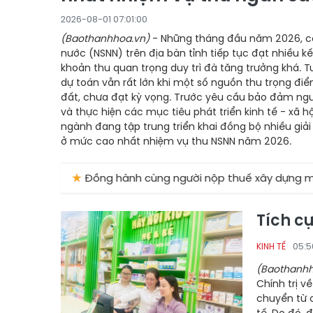
2026-08-01 07:01:00
(Baothanhhoa.vn)
- Những tháng đầu năm 2026, c
nước (NSNN) trên địa bàn tỉnh tiếp tục đạt nhiều kế
khoản thu quan trọng duy trì đà tăng trưởng khá. T
dự toán vẫn rất lớn khi một số nguồn thu trọng điể
đất, chưa đạt kỳ vọng. Trước yêu cầu bảo đảm ngu
và thực hiện các mục tiêu phát triển kinh tế - xã 
ngành đang tập trung triển khai đồng bộ nhiều giả
ở mức cao nhất nhiệm vụ thu NSNN năm 2026.
★
Đồng hành cùng người nộp thuế xây dựng môi trường ki
Tích c
05:5
KINH TẾ
(Baothanhh
Chính trị v
chuyển từ 