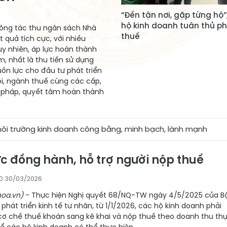
“Đến tận nơi, gặp từng hộ”,
hộ kinh doanh tuân thủ ph
ông tác thu ngân sách Nhà
thuế
t quả tích cực, với nhiều
uy nhiên, áp lực hoàn thành
m, nhất là thu tiền sử dụng
ồn lực cho đầu tư phát triển
hội, ngành thuế cùng các cấp,
i pháp, quyết tâm hoàn thành
nh doanh công bằng, minh bạch, lành mạnh
★
Ngành Th
ực đồng hành, hỗ trợ người nộp thuế
0 30/03/2026
oa.vn)
- Thực hiện Nghị quyết 68/NQ-TW ngày 4/5/2025 của B
ề phát triển kinh tế tư nhân, từ 1/1/2026, các hộ kinh doanh phải
cơ chế thuế khoán sang kê khai và nộp thuế theo doanh thu th