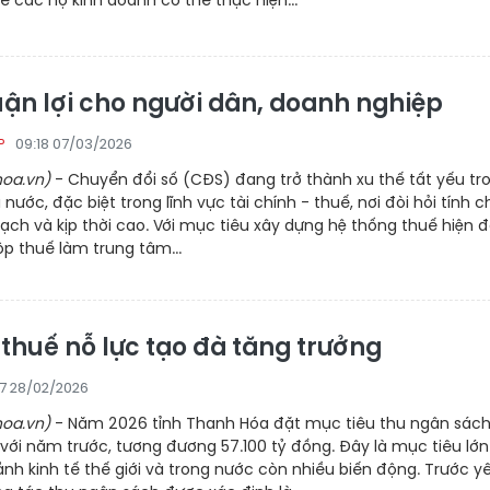
để các hộ kinh doanh có thể thực hiện...
uận lợi cho người dân, doanh nghiệp
09:18 07/03/2026
P
oa.vn)
- Chuyển đổi số (CĐS) đang trở thành xu thế tất yếu tr
 nước, đặc biệt trong lĩnh vực tài chính - thuế, nơi đòi hỏi tính c
ạch và kịp thời cao. Với mục tiêu xây dựng hệ thống thuế hiện đạ
ộp thuế làm trung tâm...
thuế nỗ lực tạo đà tăng trưởng
7 28/02/2026
oa.vn)
- Năm 2026 tỉnh Thanh Hóa đặt mục tiêu thu ngân sác
với năm trước, tương đương 57.100 tỷ đồng. Đây là mục tiêu lớn
ảnh kinh tế thế giới và trong nước còn nhiều biến động. Trước y