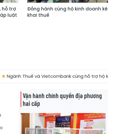
 hỗ trợ
Đồng hành cùng hộ kinh doanh kê
áp luật
khai thuế
uế và Vietcombank cùng hỗ trợ hộ kinh doanh vững bước c
Vận hành chính quyền địa phương
hai cấp
ộ
ực