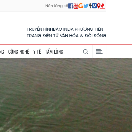
Nền tảng số
TRUYỀN HÌNH
BÁO IN
ĐA PHƯƠNG TIỆN
TRANG ĐIỆN TỬ VĂN HÓA & ĐỜI SỐNG
NG
CÔNG NGHỆ
Y TẾ
TẤM LÒNG