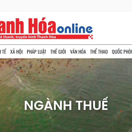
H TẾ
XÃ HỘI
PHÁP LUẬT
THẾ GIỚI
VĂN HÓA
THỂ THAO
QUỐC PHÒ
NGÀNH THUẾ