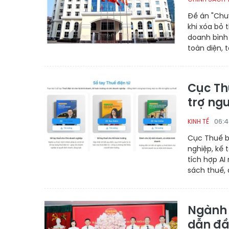
Đề án "Chu
khi xóa bỏ 
doanh bình 
toàn diện, 
Cục Thu
trợ ng
06:4
KINH TẾ
Cục Thuế b
nghiệp, kế 
tích hợp AI
sách thuế, 
Ngành 
dẫn đầ