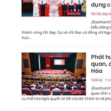
dụng c
TIN TỨC ĐẠI H
(Baothanhh
biểu Đảng b
thành công tốt đẹp. Dự và chỉ đạo có đồng chí Ngu
trực...
Phát hu
quan, 
Hóa
17:
THỜI SỰ
(Baothanhh
quan tỉnh c
cụ thể hóa Nghị quyết số 68 của Bộ Chính trị về phá