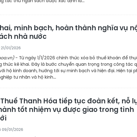
g tác thu ngân sách được xác định là...
hai, minh bạch, hoàn thành nghĩa vụ n
ách nhà nước
0 21/01/2026
oa.vn)
- Từ ngày 1/1/2026 chính thức xóa bỏ thuế khoán để thự
g thức kê khai. Đây là bước chuyển quan trọng trong công tác 
 với hộ kinh doanh, hướng tới sự minh bạch và hiện đại. Hiện tại 
ghiệp tư nhân và hộ kinh...
Thuế Thanh Hóa tiếp tục đoàn kết, nỗ l
hành tốt nhiệm vụ được giao trong tình
ới
46 09/01/2026