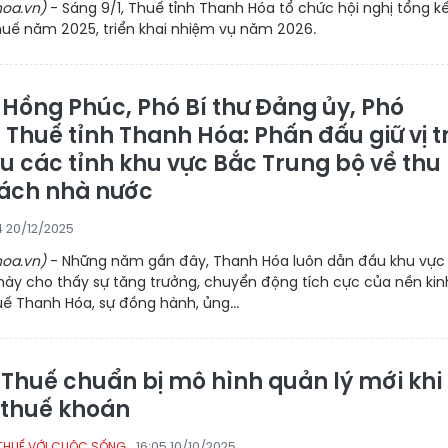
oa.vn)
- Sáng 9/1, Thuế tỉnh Thanh Hóa tổ chức hội nghị tổng k
huế năm 2025, triển khai nhiệm vụ năm 2026.
 Hồng Phúc, Phó Bí thư Đảng ủy, Phó
Thuế tỉnh Thanh Hóa: Phấn đấu giữ vị tr
u các tỉnh khu vực Bắc Trung bộ về thu
ách nhà nước
4 20/12/2025
oa.vn)
- Những năm gần đây, Thanh Hóa luôn dẫn đầu khu vực
ày cho thấy sự tăng trưởng, chuyển động tích cực của nền kinh
ế Thanh Hóa, sự đồng hành, ủng...
Thuế chuẩn bị mô hình quản lý mới khi
 thuế khoán
16:05 10/10/2025
THUẾ VỚI CUỘC SỐNG