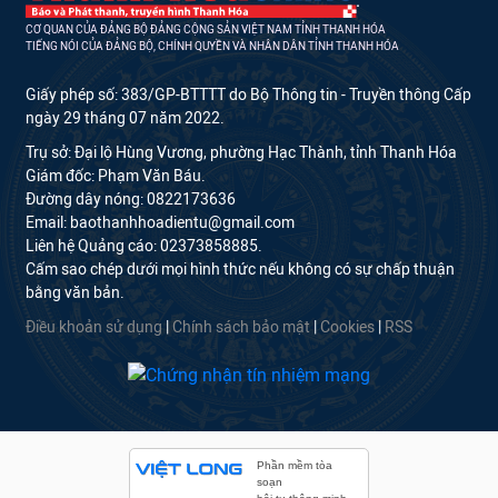
CƠ QUAN CỦA ĐẢNG BỘ ĐẢNG CỘNG SẢN VIỆT NAM TỈNH THANH HÓA
TIẾNG NÓI CỦA ĐẢNG BỘ, CHÍNH QUYỀN VÀ NHÂN DÂN TỈNH THANH HÓA
Giấy phép số: 383/GP-BTTTT do Bộ Thông tin - Truyền thông Cấp
ngày 29 tháng 07 năm 2022.
Trụ sở: Đại lộ Hùng Vương, phường Hạc Thành, tỉnh Thanh Hóa
Giám đốc: Phạm Văn Báu.
Đường dây nóng: 0822173636
Email: baothanhhoadientu@gmail.com
Liên hệ Quảng cáo: 02373858885.
Cấm sao chép dưới mọi hình thức nếu không có sự chấp thuận
bằng văn bản.
Điều khoản sử dụng
|
Chính sách bảo mật
|
Cookies
|
RSS
Phần mềm tòa
soạn