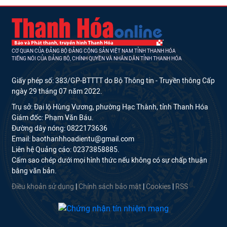
CƠ QUAN CỦA ĐẢNG BỘ ĐẢNG CỘNG SẢN VIỆT NAM TỈNH THANH HÓA
TIẾNG NÓI CỦA ĐẢNG BỘ, CHÍNH QUYỀN VÀ NHÂN DÂN TỈNH THANH HÓA
Giấy phép số: 383/GP-BTTTT do Bộ Thông tin - Truyền thông Cấp
ngày 29 tháng 07 năm 2022.
Trụ sở: Đại lộ Hùng Vương, phường Hạc Thành, tỉnh Thanh Hóa
Giám đốc: Phạm Văn Báu.
Đường dây nóng: 0822173636
Email: baothanhhoadientu@gmail.com
Liên hệ Quảng cáo: 02373858885.
Cấm sao chép dưới mọi hình thức nếu không có sự chấp thuận
bằng văn bản.
Điều khoản sử dụng
|
Chính sách bảo mật
|
Cookies
|
RSS