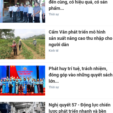
đến cùng, có hiệu quả, có sản
phẩm...
Thời sự
Cẩm Vân phát triển mô hình
sản xuất nâng cao thu nhập cho
người dân
Kinh tế
Phát huy trí tuệ, trách nhiệm,
đóng góp vào những quyết sách
lớn...
Thời sự
Nghị quyết 57 - Động lực chiến
lược phát triển nhanh và bền