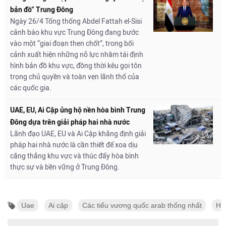
bản đồ” Trung Đông
Ngày 26/4 Tổng thống Abdel Fattah el-Sisi
cảnh báo khu vực Trung Đông đang bước
vào một “giai đoạn then chốt”, trong bối
cảnh xuất hiện những nỗ lực nhằm tái định
hình bản đồ khu vực, đồng thời kêu gọi tôn
trọng chủ quyền và toàn vẹn lãnh thổ của
các quốc gia.
UAE, EU, Ai Cập ủng hộ nền hòa bình Trung
Đông dựa trên giải pháp hai nhà nước
Lãnh đạo UAE, EU và Ai Cập khẳng định giải
pháp hai nhà nước là cần thiết để xoa dịu
căng thẳng khu vực và thúc đẩy hòa bình
thực sự và bền vững ở Trung Đông.
Uae
Ai cập
Các tiểu vương quốc arab thống nhất
Hộ