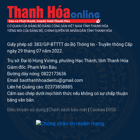
CƠ QUAN CỦA ĐẢNG BỘ ĐẢNG CỘNG SẢN VIỆT NAM TỈNH THANH HÓA
TIẾNG NÓI CỦA ĐẢNG BỘ, CHÍNH QUYỀN VÀ NHÂN DÂN TỈNH THANH HÓA
Giấy phép số: 383/GP-BTTTT do Bộ Thông tin - Truyền thông Cấp
ngày 29 tháng 07 năm 2022.
Trụ sở: Đại lộ Hùng Vương, phường Hạc Thành, tỉnh Thanh Hóa
Giám đốc: Phạm Văn Báu.
Đường dây nóng: 0822173636
Email: baothanhhoadientu@gmail.com
Liên hệ Quảng cáo: 02373858885.
Cấm sao chép dưới mọi hình thức nếu không có sự chấp thuận
bằng văn bản.
Điều khoản sử dụng
|
Chính sách bảo mật
|
Cookies
|
RSS