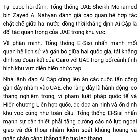
Tại cuộc hội đàm, Tổng thống UAE Sheikh Mohamed
bin Zayed Al Nahyan đánh giá cao quan hệ hợp tác
chặt chẽ giữa hai nước, đồng thời khẳng định Ai Cập là
đối tác quan trọng của UAE trong khu vực.
Về phần mình, Tổng thống El-Sisi nhấn mạnh mối
quan hệ lịch sử và gắn bó giữa hai quốc gia, tái khẳng
định sự đoàn kết của Cairo với UAE trong bối cảnh tình
hình khu vực diễn biến phức tạp.
Nhà lãnh đạo Ai Cập cũng lên án các cuộc tấn công
gần đây nhằm vào UAE, cho rằng đây là hành động leo
thang nghiêm trọng, vi phạm luật pháp quốc tế và
Hiến chương Liên hợp quốc, đe dọa an ninh và ổn định
khu vực cũng như toàn cầu. Tổng thống El-Sisi nhấn
mạnh sự cần thiết phải tăng cường các nỗ lực ngoại
giao và đối thoại nhằm kiểm soát khủng hoảng và
ngăn chặn căng thẳng tiếp tục leo thang.