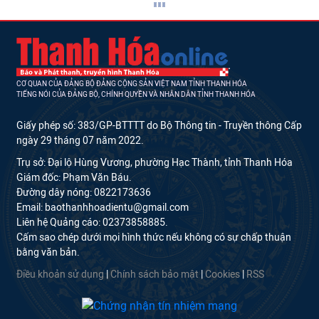
CƠ QUAN CỦA ĐẢNG BỘ ĐẢNG CỘNG SẢN VIỆT NAM TỈNH THANH HÓA
TIẾNG NÓI CỦA ĐẢNG BỘ, CHÍNH QUYỀN VÀ NHÂN DÂN TỈNH THANH HÓA
Giấy phép số: 383/GP-BTTTT do Bộ Thông tin - Truyền thông Cấp
ngày 29 tháng 07 năm 2022.
Trụ sở: Đại lộ Hùng Vương, phường Hạc Thành, tỉnh Thanh Hóa
Giám đốc: Phạm Văn Báu.
Đường dây nóng: 0822173636
Email: baothanhhoadientu@gmail.com
Liên hệ Quảng cáo: 02373858885.
Cấm sao chép dưới mọi hình thức nếu không có sự chấp thuận
bằng văn bản.
Điều khoản sử dụng
|
Chính sách bảo mật
|
Cookies
|
RSS