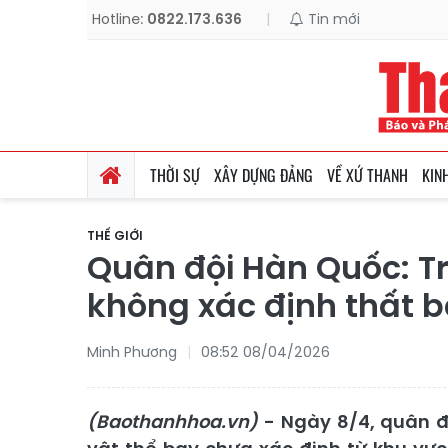
Hotline:
0822.173.636
|
Tin mới
THỜI SỰ
XÂY DỰNG ĐẢNG
VỀ XỨ THANH
KIN
THẾ GIỚI
Quân đội Hàn Quốc: Tr
không xác định thất b
Minh Phương
08:52 08/04/2026
(Baothanhhoa.vn)
- Ngày 8/4, quân đ