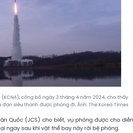
ên (KCNA), công bố ngày 3 tháng 4 năm 2024, cho thấy
đạn siêu thanh được phóng đi. Ảnh: The Korea Times
àn Quốc (JCS) cho biết, vụ phóng được cho diễ
i ngay sau khi vật thể bay này rời bệ phóng.