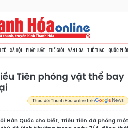
H TẾ
XÃ HỘI
PHÁP LUẬT
THẾ GIỚI
VĂN HÓA
THỂ THAO
QUỐC PHÒ
iều Tiên phóng vật thể bay
ại
Theo dõi Thanh Hóa online trên
ội Hàn Quốc cho biết, Triều Tiên đã phóng mộ