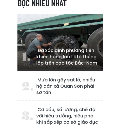
ĐỌC NHIỀU NHẤT
Đã xác định phương tiện
khiến hàng loạt ôtô thủng
lốp trên cao tốc Bắc-Nam
Mưa lớn gây sạt lở, nhiều
hộ dân xã Quan Sơn phải
sơ tán
Cơ cấu, số lượng, chế độ
n
với hiệu trưởng, hiệu phó
khi sắp xếp cơ sở giáo dục