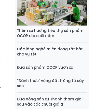
á
ộ
g
Thêm xu hướng tiêu thụ sản phẩm
OCOP dịp cuối năm
n
n
Các làng nghề miến dong tất bật
o
cho vụ tết
ứ
Đưa sản phẩm OCOP vươn xa
“Đánh thức” vùng đất trũng từ cây
sen
S
Đưa nông sản xứ Thanh tham gia
sâu vào các chuỗi giá trị