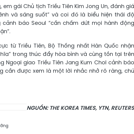
g, em gái Chủ tịch Triều Tiên Kim Jong Un, đánh gi
nh và sáng suốt” và coi đó là biểu hiện thái đ
ng cảnh báo Seoul “cần chấm dứt mọi hành độn
ận”.
ực từ Triều Tiên, Bộ Thống nhất Hàn Quốc nhậ
ghĩa” trong thúc đẩy hòa bình và cùng tồn tại trê
ởng Ngoại giao Triều Tiên Jang Kum Chol cảnh bá
g cần được xem là một lời nhắc nhở rõ ràng, ch
NGUỒN: THE KOREA TIMES, YTN, REUTER
ưỡng