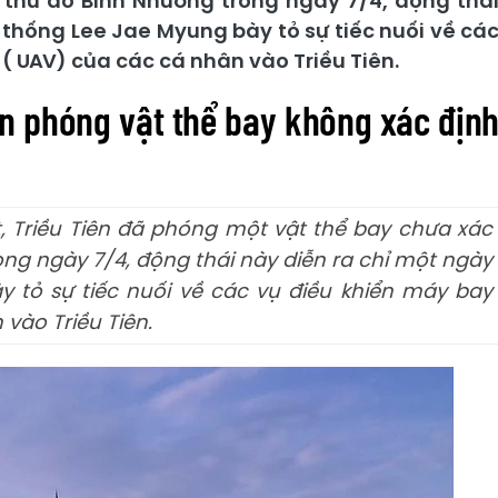
 thủ đô Bình Nhưỡng trong ngày 7/4, động thá
 thống Lee Jae Myung bày tỏ sự tiếc nuối về cá
( UAV) của các cá nhân vào Triều Tiên.
ên phóng vật thể bay không xác địn
, Triều Tiên đã phóng một vật thể bay chưa xác
ong ngày 7/4, động thái này diễn ra chỉ một ngày
 tỏ sự tiếc nuối về các vụ điều khiển máy bay
 vào Triều Tiên.