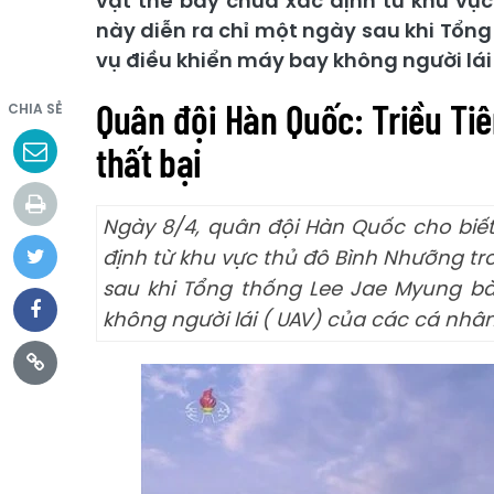
vật thể bay chưa xác định từ khu vực
này diễn ra chỉ một ngày sau khi Tổng
vụ điều khiển máy bay không người lái 
Quân đội Hàn Quốc: Triều Ti
CHIA SẺ
thất bại
Ngày 8/4, quân đội Hàn Quốc cho biết
định từ khu vực thủ đô Bình Nhưỡng tr
sau khi Tổng thống Lee Jae Myung bày
không người lái ( UAV) của các cá nhân