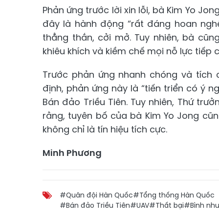
Phản ứng trước lời xin lỗi, bà Kim Yo Jon
đây là hành động “rất đáng hoan nghê
thẳng thắn, cởi mở. Tuy nhiên, bà cũ
khiêu khích và kiềm chế mọi nỗ lực tiếp c
Trước phản ứng nhanh chóng và tích c
định, phản ứng này là “tiến triển có ý n
Bán đảo Triều Tiên. Tuy nhiên, Thứ trư
rằng, tuyên bố của bà Kim Yo Jong cũn
không chỉ là tín hiệu tích cực.
Minh Phương
#Quân đội Hàn Quốc
#Tổng thống Hàn Quốc
#Bán đảo Triều Tiên
#UAV
#Thất bại
#Bình nh