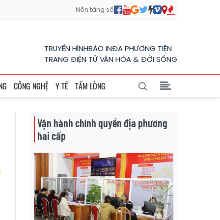
Nền tảng số
TRUYỀN HÌNH
BÁO IN
ĐA PHƯƠNG TIỆN
TRANG ĐIỆN TỬ VĂN HÓA & ĐỜI SỐNG
NG
CÔNG NGHỆ
Y TẾ
TẤM LÒNG
Vận hành chính quyền địa phương
hai cấp
t