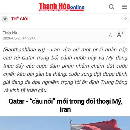
THẾ GIỚI
+
Thúy Hà
A
A
2026-05-26 14:32:00
(Baothanhhoa.vn)
- Iran vừa cử một phái đoàn cấp
cao tới Qatar trong bối cảnh nước này và Mỹ đang
thúc đẩy các cuộc đàm phán nhằm chấm dứt cuộc
chiến kéo dài gần ba tháng, cuộc xung đột được đánh
giá đang đe dọa nghiêm trọng tới ổn định Trung Đông
và kinh tế toàn cầu.
Qatar - “cầu nối” mới trong đối thoại Mỹ,
Iran