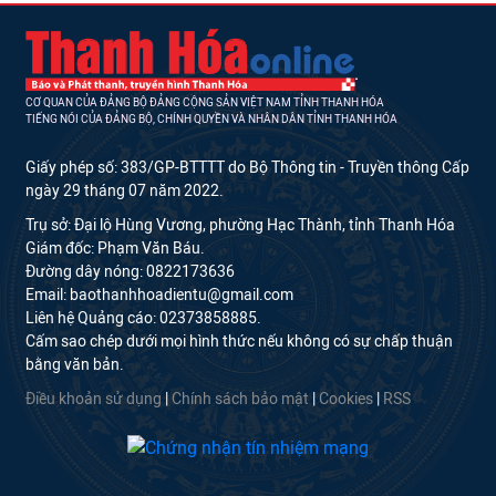
CƠ QUAN CỦA ĐẢNG BỘ ĐẢNG CỘNG SẢN VIỆT NAM TỈNH THANH HÓA
TIẾNG NÓI CỦA ĐẢNG BỘ, CHÍNH QUYỀN VÀ NHÂN DÂN TỈNH THANH HÓA
Giấy phép số: 383/GP-BTTTT do Bộ Thông tin - Truyền thông Cấp
ngày 29 tháng 07 năm 2022.
Trụ sở: Đại lộ Hùng Vương, phường Hạc Thành, tỉnh Thanh Hóa
Giám đốc: Phạm Văn Báu.
Đường dây nóng: 0822173636
Email: baothanhhoadientu@gmail.com
Liên hệ Quảng cáo: 02373858885.
Cấm sao chép dưới mọi hình thức nếu không có sự chấp thuận
bằng văn bản.
Điều khoản sử dụng
|
Chính sách bảo mật
|
Cookies
|
RSS