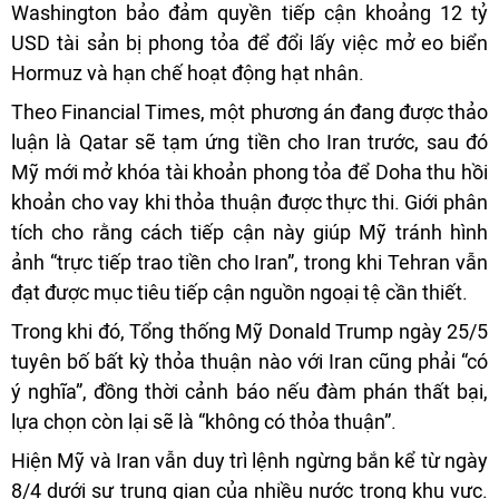
Washington bảo đảm quyền tiếp cận khoảng 12 tỷ
USD tài sản bị phong tỏa để đổi lấy việc mở eo biển
Hormuz và hạn chế hoạt động hạt nhân.
Theo Financial Times, một phương án đang được thảo
luận là Qatar sẽ tạm ứng tiền cho Iran trước, sau đó
Mỹ mới mở khóa tài khoản phong tỏa để Doha thu hồi
khoản cho vay khi thỏa thuận được thực thi. Giới phân
tích cho rằng cách tiếp cận này giúp Mỹ tránh hình
ảnh “trực tiếp trao tiền cho Iran”, trong khi Tehran vẫn
đạt được mục tiêu tiếp cận nguồn ngoại tệ cần thiết.
Trong khi đó, Tổng thống Mỹ Donald Trump ngày 25/5
tuyên bố bất kỳ thỏa thuận nào với Iran cũng phải “có
ý nghĩa”, đồng thời cảnh báo nếu đàm phán thất bại,
lựa chọn còn lại sẽ là “không có thỏa thuận”.
Hiện Mỹ và Iran vẫn duy trì lệnh ngừng bắn kể từ ngày
8/4 dưới sự trung gian của nhiều nước trong khu vực.