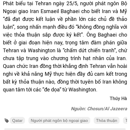
Phát biểu tại Tehran ngày 25/5, người phát ngôn Bộ
Ngoại giao Iran Esmaeil Baghaei cho biết Iran và Mỹ
“đã đạt được kết luận về phần lớn các chủ đề thảo
luận”, song nhấn mạnh điều đó “không đồng nghĩa với
việc thỏa thuận sắp được ký kết”. Ông Baghaei cho
biết ở giai đoạn hiện nay, trọng tâm đàm phán giữa
Tehran và Washington là “chấm dứt chiến tranh”, chứ
chưa tập trung vào chương trình hạt nhân của Iran.
Quan chức Iran đồng thời khẳng định Tehran vẫn hoài
nghi về khả năng Mỹ thực hiện đầy đủ cam kết trong
bất kỳ thỏa thuận nào, đồng thời tuyên bố Iran không
quan tâm tới các “đe dọa” từ Washington.
Thúy Hà
Nguồn: Chosun/Al Jazeera
Qatar
Người phát ngôn bộ ngoại giao
Thỏa thuận
Tổ