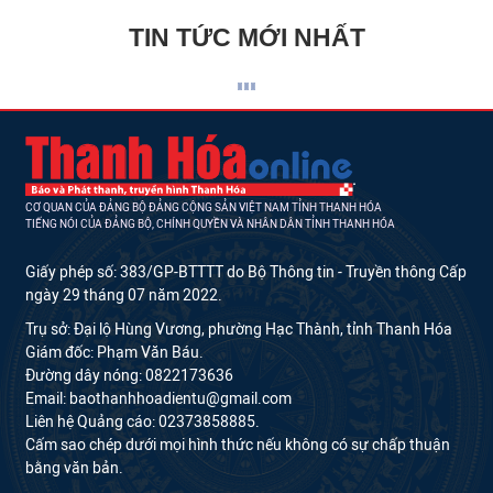
TIN TỨC MỚI NHẤT
CƠ QUAN CỦA ĐẢNG BỘ ĐẢNG CỘNG SẢN VIỆT NAM TỈNH THANH HÓA
TIẾNG NÓI CỦA ĐẢNG BỘ, CHÍNH QUYỀN VÀ NHÂN DÂN TỈNH THANH HÓA
Giấy phép số: 383/GP-BTTTT do Bộ Thông tin - Truyền thông Cấp
ngày 29 tháng 07 năm 2022.
Trụ sở: Đại lộ Hùng Vương, phường Hạc Thành, tỉnh Thanh Hóa
Giám đốc: Phạm Văn Báu.
Đường dây nóng: 0822173636
Email: baothanhhoadientu@gmail.com
Liên hệ Quảng cáo: 02373858885.
Cấm sao chép dưới mọi hình thức nếu không có sự chấp thuận
bằng văn bản.