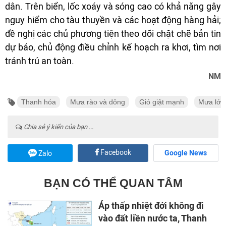
dân. Trên biển, lốc xoáy và sóng cao có khả năng gây
nguy hiểm cho tàu thuyền và các hoạt động hàng hải;
đề nghị các chủ phương tiện theo dõi chặt chẽ bản tin
dự báo, chủ động điều chỉnh kế hoạch ra khơi, tìm nơi
tránh trú an toàn.
NM
Thanh hóa
Mưa rào và dông
Gió giật mạnh
Mưa lớn
Chia sẻ ý kiến của bạn ...
Facebook
Google News
Zalo
BẠN CÓ THỂ QUAN TÂM
Áp thấp nhiệt đới không đi
vào đất liền nước ta, Thanh