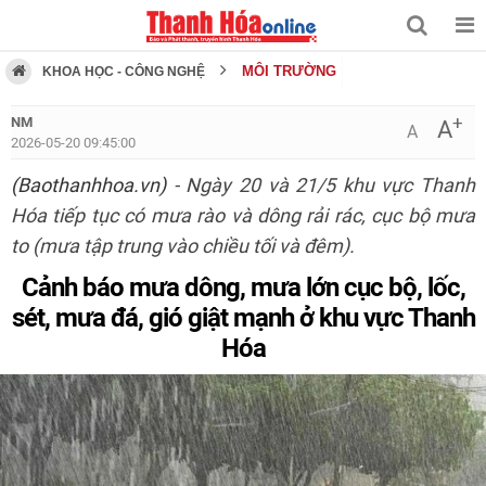
MÔI TRƯỜNG
KHOA HỌC - CÔNG NGHỆ
+
NM
A
A
2026-05-20 09:45:00
(Baothanhhoa.vn)
- Ngày 20 và 21/5 khu vực Thanh
Hóa tiếp tục có mưa rào và dông rải rác, cục bộ mưa
to (mưa tập trung vào chiều tối và đêm).
Cảnh báo mưa dông, mưa lớn cục bộ, lốc,
sét, mưa đá, gió giật mạnh ở khu vực Thanh
Hóa