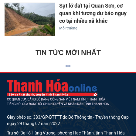
Sạt lở đất tại Quan Sơn, cơ
quan khí tượng dự báo nguy
cơ tại nhiều xã khác
Môi trường
TIN TỨC MỚI NHẤT
CƠ QUAN CỦA ĐẢNG BỘ ĐẢNG CỘNG SẢN VIỆT NAM TỈNH THANH HÓA
TIẾNG NÓI CỦA ĐẢNG BỘ, CHÍNH QUYỀN VÀ NHÂN DÂN TỈNH THANH HÓA
Giấy phép số: 383/GP-BTTTT do Bộ Thông tin - Truyền thông Cấp
ngày 29 tháng 07 năm 2022.
Trụ sở: Đại lộ Hùng Vương, phường Hạc Thành, tỉnh Thanh Hóa