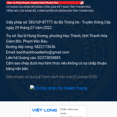
CƠ QUAN CỦA ĐẢNG BỘ ĐẢNG CỘNG SẢN VIỆT NAM TỈNH THANH HÓA
TIẾNG NÓI CỦA ĐẢNG BỘ, CHÍNH QUYỀN VÀ NHÂN DÂN TỈNH THANH HÓA
Giấy phép số: 383/GP-BTTTT do Bộ Thông tin - Truyền thông Cấp
ngày 29 tháng 07 năm 2022.
Trụ sở: Đại lộ Hùng Vương, phường Hạc Thành, tỉnh Thanh Hóa
Giám đốc: Phạm Văn Báu.
Đường dây nóng: 0822173636
Email: baothanhhoadientu@gmail.com
Liên hệ Quảng cáo: 02373858885.
Cấm sao chép dưới mọi hình thức nếu không có sự chấp thuận
bằng văn bản.
Điều khoản sử dụng
|
Chính sách bảo mật
|
Cookies
|
RSS
Phần mềm tòa
soạn