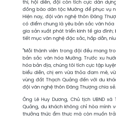
thi, hội diễn, đội còn tích cực dàn 
đồng bào dân tộc Mường để phục vụ nh
Hiện nay, đội văn nghệ thôn Đăng Thượ
có điểm chung là yêu bản sắc văn hóa 
gia sản xuất phát triển kinh tế gia đình
tiết mục văn nghệ đặc sắc, hấp dẫn, ní
"Mỗi thành viên trong đội đều mang tro
bản sắc văn hóa Mường. Trước xu hướ
hóa bản địa, chúng tôi tích cực tập lu
biểu diễn, chị em vừa thỏa đam mê, v
vùng đất Thạch Quảng đến với du khác
đội văn nghệ thôn Đăng Thượng chia sẻ.
Ông Lê Huy Dương, Chủ tịch UBND xã 
Quảng, du khách không chỉ hòa mình v
thưởng thức ẩm thực mà còn muốn trả