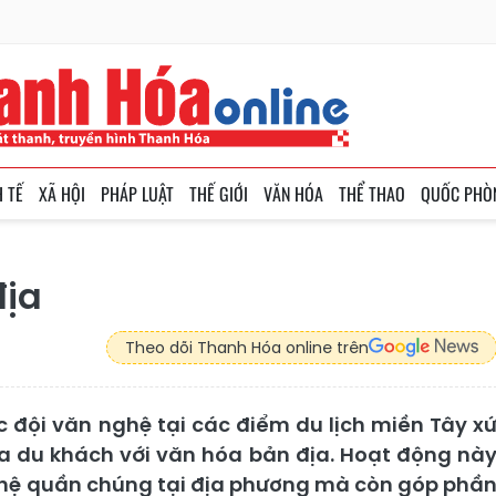
H TẾ
XÃ HỘI
PHÁP LUẬT
THẾ GIỚI
VĂN HÓA
THỂ THAO
QUỐC PHÒ
địa
Theo dõi Thanh Hóa online trên
c đội văn nghệ tại các điểm du lịch miền Tây x
ữa du khách với văn hóa bản địa. Hoạt động nà
ghệ quần chúng tại địa phương mà còn góp phầ