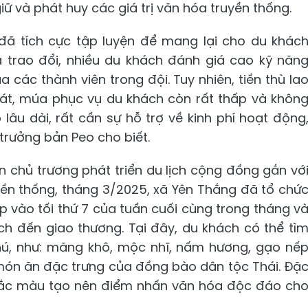
 và phát huy các giá trị văn hóa truyền thống.
 đã tích cực tập luyện để mang lại cho du khác
 trao đổi, nhiều du khách đánh giá cao kỹ năn
 các thành viên trong đội. Tuy nhiên, tiền thù la
hát, múa phục vụ du khách còn rất thấp và khôn
lâu dài, rất cần sự hỗ trợ về kinh phí hoạt động
 trưởng bản Peo cho biết.
ện chủ trương phát triển du lịch cộng đồng gắn vớ
yền thống, tháng 3/2025, xã Yên Thắng đã tổ chứ
 vào tối thứ 7 của tuần cuối cùng trong tháng v
h đến giao thương. Tại đây, du khách có thể tì
ú, như: măng khô, mộc nhĩ, nấm hương, gạo nế
 món ăn đặc trưng của đồng bào dân tộc Thái. Đặ
 sắc màu tạo nên điểm nhấn văn hóa độc đáo ch