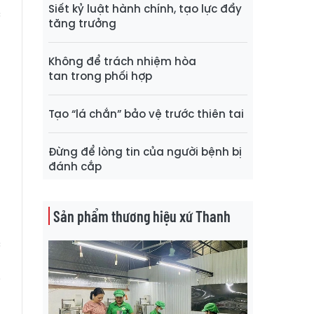
Siết kỷ luật hành chính, tạo lực đẩy
c
tăng trưởng
à
n
Không để trách nhiệm hòa
n
tan trong phối hợp
t
o
Tạo “lá chắn” bảo vệ trước thiên tai
n
ã
Đừng để lòng tin của người bệnh bị
đánh cắp
g
u
Sản phẩm thương hiệu xứ Thanh
c
u
i
g