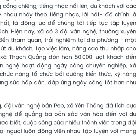
cồng chiêng, tiếng nhạc nổi lên, du khách với cá
 nhau nhảy theo tiếng nhạc, lời hát- đó chính l
ất, là động lực để chúng tôi tiếp tục tập luyệ
ch. Hiện nay, xã có 3 đội văn nghệ, thường xuyê
 đến tham quan, trải nghiệm tại địa phương - mộ
hút du khách, tạo việc làm, nâng cao thu nhập ch
 xã Thạch Quảng đón hơn 50.000 lượt khách đế
ăn nghệ hoạt động ngày càng chuyên nghiệp, x
chức năng tổ chức bồi dưỡng kiến thức, kỹ năn
tăng sức hấp dẫn, đáp ứng ngày càng tốt hơn nh
 đội văn nghệ bản Peo, xã Yên Thắng đã tích cự
 nghệ để quảng bá bản sắc văn hóa đến với d
ược biết, cuộc sống của nhiều thành viên trong độ
ọi người luôn động viên nhau tập luyện với mon