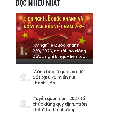
ĐỌC NHIỀU NHẤT
Kỳ nghỉ lễ Quốc khánh
2/9/2026, người lao động
được nghỉ 5 ngày liên tục
Cảnh báo lũ quét, sạt lở
đất tại 5 xã miền núi
Thanh Hóa
Tuyển quân năm 2027 tổ
i
chức đúng quy định, “tròn
i
khâu” từ địa phương