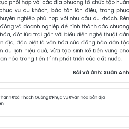
p tục phối hợp với các địa phương tổ chức tập huấ
 phục vụ du khách, bảo tồn làn điệu, trang phụ
chuyên nghiệp phù hợp với nhu cầu du khách. Bê
g đồng và doanh nghiệp để hình thành các chươn
hóa, đốt lửa trại gắn với biểu diễn nghệ thuật dâ
ản địa, đặc biệt là văn hóa của đồng bào dân tộ
ển du lịch hiệu quả, vừa tạo sinh kế bền vững ch
 văn hóa trong tiến trình phát triển của đất nước.
Bài và ảnh: Xuân An
Thanh
#xã Thạch Quảng
#Phục vụ
#văn hóa bản địa
ện