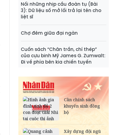
n
Nối những nhịp cầu đoàn tụ (Bài
c
3): Dữ liệu số mở lối trả lại tên cho
liệt sĩ
n
g
Chợ đêm giữa đại ngàn
n
c
Cuốn sách “Chân trần, chí thép”
o
của cựu binh Mỹ James G. Zumwalt:
Đi về phía bên kia chiến tuyến
h