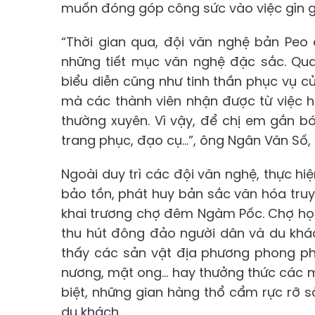
muốn đóng góp công sức vào việc gìn giữ
“Thời gian qua, đội văn nghệ bản Peo
những tiết mục văn nghệ đặc sắc. Qua
biểu diễn cũng như tinh thần phục vụ của
mà các thành viên nhận được từ việc 
thường xuyên. Vì vậy, để chị em gắn bó 
trang phục, đạo cụ...”, ông Ngân Văn Số,
Ngoài duy trì các đội văn nghệ, thực hi
bảo tồn, phát huy bản sắc văn hóa tru
khai trương chợ đêm Ngàm Pốc. Chợ họp
thu hút đông đảo người dân và du khác
thấy các sản vật địa phương phong ph
nương, mật ong... hay thưởng thức các
biệt, những gian hàng thổ cẩm rực rỡ
du khách.