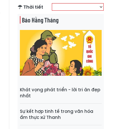
Thời tiết
c
Báo Hằng Tháng
h
i
a
i
n
t
t
Khát vọng phát triển - lời tri ân đẹp
o
nhất
n
g
Sự kết hợp tinh tế trong văn hóa
n
ẩm thực xứ Thanh
o