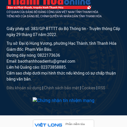
CƠ QUAN CỦA ĐẢNG BỘ ĐẢNG CỘNG SẢN VIỆT NAM TỈNH THANH HÓA
TIẾNG NÓI CỦA ĐẢNG BỘ, CHÍNH QUYỀN VÀ NHÂN DÂN TỈNH THANH HÓA
Giấy phép số: 383/GP-BTTTT do Bộ Thông tin - Truyền thông Cấp
ngày 29 tháng 07 năm 2022.
Trụ sở: Đại lộ Hùng Vương, phường Hạc Thành, tỉnh Thanh Hóa
Giám đốc: Phạm Văn Báu.
Đường dây nóng: 0822173636
Email: baothanhhoadientu@gmail.com
Liên hệ Quảng cáo: 02373858885.
Cấm sao chép dưới mọi hình thức nếu không có sự chấp thuận
bằng văn bản.
Điều khoản sử dụng
|
Chính sách bảo mật
|
Cookies
|
RSS
Phần mềm tòa