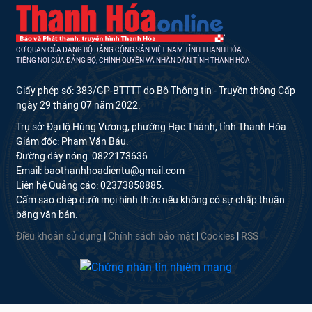
CƠ QUAN CỦA ĐẢNG BỘ ĐẢNG CỘNG SẢN VIỆT NAM TỈNH THANH HÓA
TIẾNG NÓI CỦA ĐẢNG BỘ, CHÍNH QUYỀN VÀ NHÂN DÂN TỈNH THANH HÓA
Giấy phép số: 383/GP-BTTTT do Bộ Thông tin - Truyền thông Cấp
ngày 29 tháng 07 năm 2022.
Trụ sở: Đại lộ Hùng Vương, phường Hạc Thành, tỉnh Thanh Hóa
Giám đốc: Phạm Văn Báu.
Đường dây nóng: 0822173636
Email: baothanhhoadientu@gmail.com
Liên hệ Quảng cáo: 02373858885.
Cấm sao chép dưới mọi hình thức nếu không có sự chấp thuận
bằng văn bản.
Điều khoản sử dụng
|
Chính sách bảo mật
|
Cookies
|
RSS