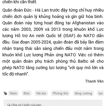
chiến khi cần thiết.
Quân đoàn Đức - Hà Lan trước đây từng chỉ huy nhiều
chiến dịch quản lý khủng hoảng và gìn giữ hòa bình.
Quân đoàn này từng hoạt động tại Afghanistan vào
các năm 2003, 2009 và 2013 trong khuôn khổ Lực
lượng Hỗ trợ An ninh Quốc tế (ISAF) do NATO dẫn
đầu. Giai đoạn 2005-2024, quân đoàn đã bảy lần đảm
nhận trạng thái sẵn sàng chiến đấu một năm trong
khuôn khổ Lực lượng Phản ứng NATO. Việc có thêm
một quân đoàn phụ trách phòng thủ Baltic sẽ cho
phép NATO tăng cường lực lượng “với quy mô lớn và
tốc độ nhanh”.
Thanh Vân
Nato
Đức
Hà lan
Phòng thủ
tăng cường
lực 
Chia sẻ ý kiến của bạn ...