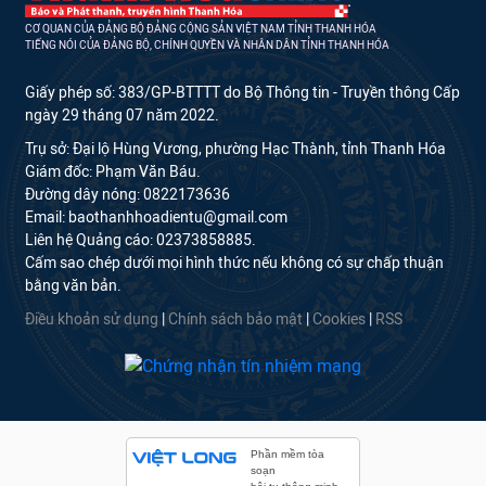
CƠ QUAN CỦA ĐẢNG BỘ ĐẢNG CỘNG SẢN VIỆT NAM TỈNH THANH HÓA
TIẾNG NÓI CỦA ĐẢNG BỘ, CHÍNH QUYỀN VÀ NHÂN DÂN TỈNH THANH HÓA
Giấy phép số: 383/GP-BTTTT do Bộ Thông tin - Truyền thông Cấp
ngày 29 tháng 07 năm 2022.
Trụ sở: Đại lộ Hùng Vương, phường Hạc Thành, tỉnh Thanh Hóa
Giám đốc: Phạm Văn Báu.
Đường dây nóng: 0822173636
Email: baothanhhoadientu@gmail.com
Liên hệ Quảng cáo: 02373858885.
Cấm sao chép dưới mọi hình thức nếu không có sự chấp thuận
bằng văn bản.
Điều khoản sử dụng
|
Chính sách bảo mật
|
Cookies
|
RSS
Phần mềm tòa
soạn