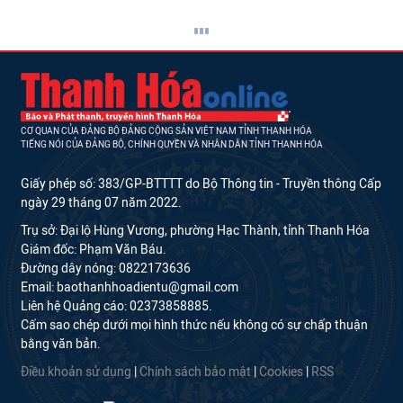
CƠ QUAN CỦA ĐẢNG BỘ ĐẢNG CỘNG SẢN VIỆT NAM TỈNH THANH HÓA
TIẾNG NÓI CỦA ĐẢNG BỘ, CHÍNH QUYỀN VÀ NHÂN DÂN TỈNH THANH HÓA
Giấy phép số: 383/GP-BTTTT do Bộ Thông tin - Truyền thông Cấp
ngày 29 tháng 07 năm 2022.
Trụ sở: Đại lộ Hùng Vương, phường Hạc Thành, tỉnh Thanh Hóa
Giám đốc: Phạm Văn Báu.
Đường dây nóng: 0822173636
Email: baothanhhoadientu@gmail.com
Liên hệ Quảng cáo: 02373858885.
Cấm sao chép dưới mọi hình thức nếu không có sự chấp thuận
bằng văn bản.
Điều khoản sử dụng
|
Chính sách bảo mật
|
Cookies
|
RSS