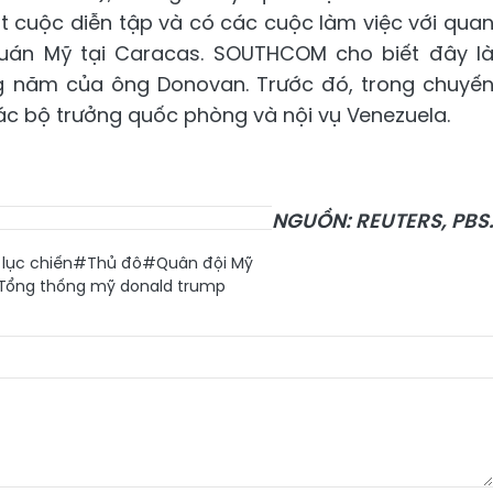
t cuộc diễn tập và có các cuộc làm việc với qua
quán Mỹ tại Caracas. SOUTHCOM cho biết đây l
g năm của ông Donovan. Trước đó, trong chuyế
các bộ trưởng quốc phòng và nội vụ Venezuela.
NGUỒN: REUTERS, PBS
lục chiến
#Thủ đô
#Quân đội Mỹ
Tổng thống mỹ donald trump