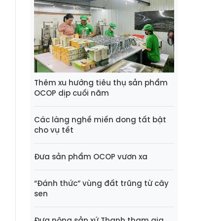
i
Thêm xu hướng tiêu thụ sản phẩm
OCOP dịp cuối năm
g
Các làng nghề miến dong tất bật
a
cho vụ tết
Đưa sản phẩm OCOP vươn xa
g
i
“Đánh thức” vùng đất trũng từ cây
sen
s
Đưa nông sản xứ Thanh tham gia