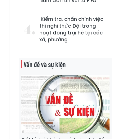
Nam đón tin vui từ FIFA
h
t
Kiểm tra, chấn chỉnh việc
thi nghi thức Đội trong
g
hoạt động trại hè tại các
xã, phường
n
n
Vấn đề và sự kiện
ế
h
h
y