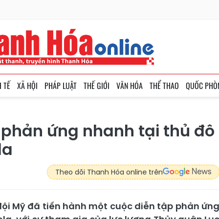
H TẾ
XÃ HỘI
PHÁP LUẬT
THẾ GIỚI
VĂN HÓA
THỂ THAO
QUỐC PHÒ
 phản ứng nhanh tại thủ đô
la
Theo dõi Thanh Hóa online trên
ội Mỹ đã tiến hành một cuộc diễn tập phản ứn