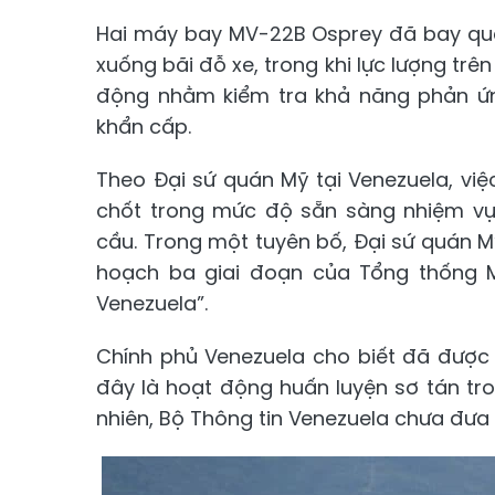
Hai máy bay MV-22B Osprey đã bay qua
xuống bãi đỗ xe, trong khi lực lượng trê
động nhằm kiểm tra khả năng phản ứn
khẩn cấp.
Theo Đại sứ quán Mỹ tại Venezuela, việ
chốt trong mức độ sẵn sàng nhiệm vụ”
cầu. Trong một tuyên bố, Đại sứ quán 
hoạch ba giai đoạn của Tổng thống Mỹ
Venezuela”.
Chính phủ Venezuela cho biết đã được
đây là hoạt động huấn luyện sơ tán tr
nhiên, Bộ Thông tin Venezuela chưa đưa r