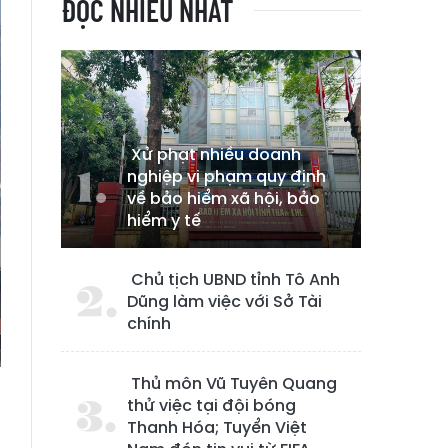
ĐỌC NHIỀU NHẤT
Xử phạt nhiều doanh
nghiệp vi phạm quy định
về bảo hiểm xã hội, bảo
hiểm y tế
Chủ tịch UBND tỉnh Tô Anh
Dũng làm việc với Sở Tài
chính
Thủ môn Vũ Tuyên Quang
thử việc tại đội bóng
Thanh Hóa; Tuyển Việt