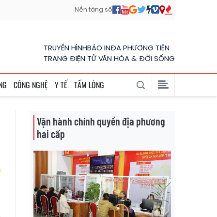
Nền tảng số
TRUYỀN HÌNH
BÁO IN
ĐA PHƯƠNG TIỆN
TRANG ĐIỆN TỬ VĂN HÓA & ĐỜI SỐNG
NG
CÔNG NGHỆ
Y TẾ
TẤM LÒNG
Vận hành chính quyền địa phương
hai cấp
g