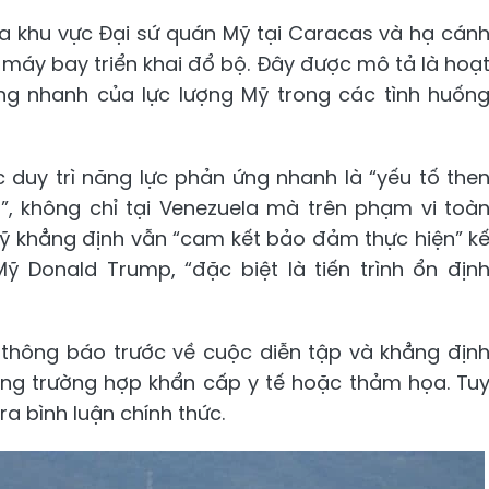
 khu vực Đại sứ quán Mỹ tại Caracas và hạ cán
n máy bay triển khai đổ bộ. Đây được mô tả là hoạ
g nhanh của lực lượng Mỹ trong các tình huốn
c duy trì năng lực phản ứng nhanh là “yếu tố the
, không chỉ tại Venezuela mà trên phạm vi toà
Mỹ khẳng định vẫn “cam kết bảo đảm thực hiện” k
 Donald Trump, “đặc biệt là tiến trình ổn địn
 thông báo trước về cuộc diễn tập và khẳng địn
ong trường hợp khẩn cấp y tế hoặc thảm họa. Tu
a bình luận chính thức.