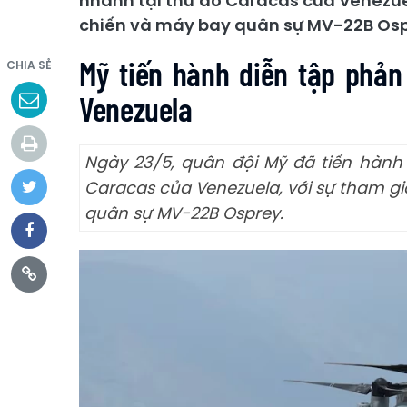
nhanh tại thủ đô Caracas của Venezue
chiến và máy bay quân sự MV-22B Osp
Mỹ tiến hành diễn tập phản
CHIA SẺ
Venezuela
Ngày 23/5, quân đội Mỹ đã tiến hành
Caracas của Venezuela, với sự tham g
quân sự MV-22B Osprey.