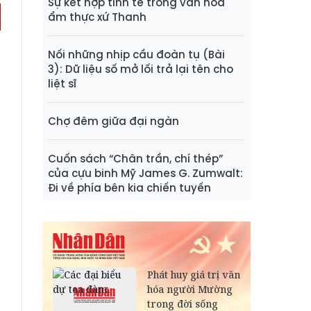
Sự kết hợp tinh tế trong văn hóa
ẩm thực xứ Thanh
Nối những nhịp cầu đoàn tụ (Bài
3): Dữ liệu số mở lối trả lại tên cho
liệt sĩ
Chợ đêm giữa đại ngàn
Cuốn sách “Chân trần, chí thép”
của cựu binh Mỹ James G. Zumwalt:
Đi về phía bên kia chiến tuyến