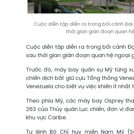
Cuộc diễn tập diễn ra trong bối cảnh Đại
thời gian gián đoạn quan hệ 
Cuộc diễn tập diễn ra trong bối cảnh Đ
sau thời gian gián đoạn quan hệ ngoại g
Trước đó, máy bay quân sự Mỹ từng xu
chiến dịch bắt giữ cựu Tổng thống Venez
Venezuela cho biết vụ việc khiến ít nhất 
Theo phía Mỹ, các máy bay Osprey tham
263 của Thủy quân Lục chiến, đơn vị đan
khu vực Caribe.
Tư lệnh Bộ Chỉ huy miền Nam Mỹ (S