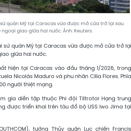
 sứ quán Mỹ tại Caracas vừa được mở cửa trở lại sau
ngoại giao giữa hai nước. Ảnh: Reuters.
ại sứ quán Mỹ tại Caracas vừa được mở cửa trở lạ
iao giữa hai nước.
ất hiện tại Caracas vào đầu tháng 1/2026, tron
uela Nicolás Maduro và phu nhân Cilia Flores. Phí
100 người thiệt mạng.
 gia diễn tập thuộc Phi đội Tiltrotor Hạng trun
g được triển khai trên tàu đổ bộ USS Iwo Jima tạ
OUTHCOM), tướng Thủy quân Lục chiến Franci