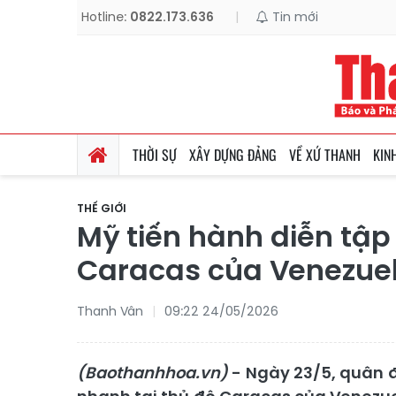
Hotline:
0822.173.636
|
Tin mới
THỜI SỰ
XÂY DỰNG ĐẢNG
VỀ XỨ THANH
KIN
THẾ GIỚI
Mỹ tiến hành diễn tập
Caracas của Venezue
Thanh Vân
09:22 24/05/2026
(Baothanhhoa.vn)
- Ngày 23/5, quân đ