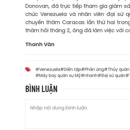
Donovan, đã trực tiếp tham gia giám sá
chức Venezuela và nhân viên đại sứ 
chuyến thăm Caracas lần thứ hai tron
thăm hồi tháng 2, ông đã làm việc với 
Thanh Vân
#Venezuela
#Diễn tập
#Phản ứng
#Thủy quân 
#Máy bay quân sự Mỹ
#nhanh
#Đại sứ quán
#
BÌNH LUẬN