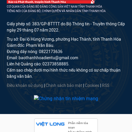
CƠ QUAN CỦA ĐẢNG BỘ ĐẢNG CỘNG SẢN VIỆT NAM TỈNH THANH HÓA
TIẾNG NÓI CỦA ĐẢNG BỘ, CHÍNH QUYỀN VÀ NHÂN DÂN TỈNH THANH HÓA
Giấy phép số: 383/GP-BTTTT do Bộ Thông tin - Truyền thông Cấp
ngày 29 tháng 07 năm 2022.
Trụ sở: Đại lộ Hùng Vương, phường Hạc Thành, tỉnh Thanh Hóa
Giám đốc: Phạm Văn Báu.
Đường dây nóng: 0822173636
Email: baothanhhoadientu@gmail.com
Liên hệ Quảng cáo: 02373858885.
Cấm sao chép dưới mọi hình thức nếu không có sự chấp thuận
bằng văn bản.
Điều khoản sử dụng
|
Chính sách bảo mật
|
Cookies
|
RSS
Phần mềm tòa
soạn
hội tụ thông minh