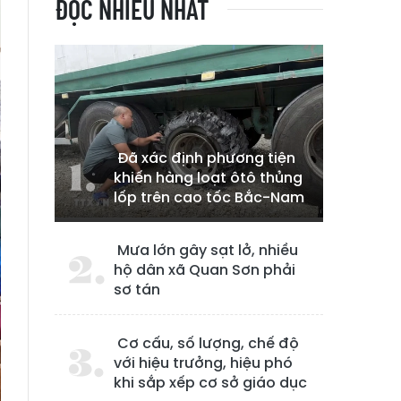
ĐỌC NHIỀU NHẤT
Đã xác định phương tiện
khiến hàng loạt ôtô thủng
lốp trên cao tốc Bắc-Nam
Mưa lớn gây sạt lở, nhiều
hộ dân xã Quan Sơn phải
sơ tán
Cơ cấu, số lượng, chế độ
với hiệu trưởng, hiệu phó
khi sắp xếp cơ sở giáo dục