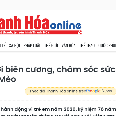
H TẾ
XÃ HỘI
PHÁP LUẬT
THẾ GIỚI
VĂN HÓA
THỂ THAO
QUỐC PHÒ
i biên cương, chăm sóc sức
 Mèo
Theo dõi Thanh Hóa online trên
hành động vì trẻ em năm 2026, kỷ niệm 76 nă