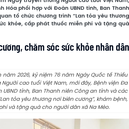
ăm Ngày truyền thống Người cao tuổi Việt Nam
nh Hóa phối hợp với Đoàn UBND tỉnh, Ban Than
 quan tổ chức chương trình “Lan tỏa yêu thươn
sức khỏe, cấp phát thuốc miễn phí và tặng qu
 cương, chăm sóc sức khỏe nhân dâ
 năm 2026, kỷ niệm 76 năm Ngày Quốc tế Thiếu
 Người cao tuổi Việt Nam, mới đây, Bệnh viện Đa
n UBND tỉnh, Ban Thanh niên Công an tỉnh và các
 “Lan tỏa yêu thương nơi biên cương”, khám bệnh,
phí và tặng quà cho người dân xã Na Mèo.