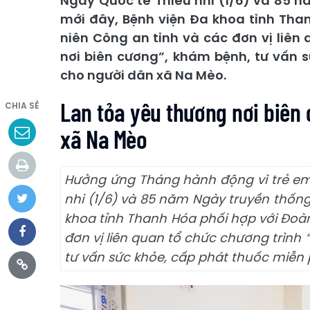
Ngày Quốc tế Thiếu nhi (1/6) và 85 n
mới đây, Bệnh viện Đa khoa tỉnh Tha
niên Công an tỉnh và các đơn vị liên
nơi biên cương”, khám bệnh, tư vấn 
cho người dân xã Na Mèo.
Lan tỏa yêu thương nơi biên
CHIA SẺ
xã Na Mèo
Hưởng ứng Tháng hành động vì trẻ em
nhi (1/6) và 85 năm Ngày truyền thống
khoa tỉnh Thanh Hóa phối hợp với Đoà
đơn vị liên quan tổ chức chương trình
tư vấn sức khỏe, cấp phát thuốc miễn 