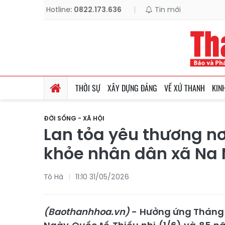
Hotline:
0822.173.636
|
Tin mới
THỜI SỰ
XÂY DỰNG ĐẢNG
VỀ XỨ THANH
KIN
ĐỜI SỐNG - XÃ HỘI
Lan tỏa yêu thương nơ
khỏe nhân dân xã Na
Tô Hà
11:10 31/05/2026
(Baothanhhoa.vn)
- Hưởng ứng Tháng 