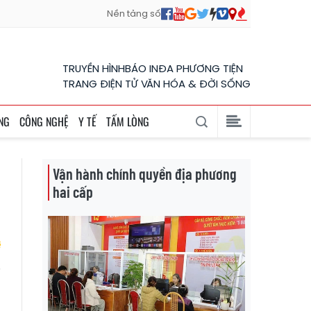
Nền tảng số
TRUYỀN HÌNH
BÁO IN
ĐA PHƯƠNG TIỆN
TRANG ĐIỆN TỬ VĂN HÓA & ĐỜI SỐNG
NG
CÔNG NGHỆ
Y TẾ
TẤM LÒNG
Vận hành chính quyền địa phương
hai cấp
m