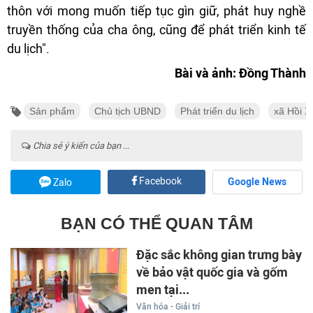
thôn với mong muốn tiếp tục gìn giữ, phát huy nghề
truyền thống của cha ông, cũng để phát triển kinh tế
du lịch".
Bài và ảnh: Đồng Thành
Sản phẩm
Chủ tịch UBND
Phát triển du lịch
xã Hồi X
Chia sẻ ý kiến của bạn ...
Facebook
Google News
Zalo
BẠN CÓ THỂ QUAN TÂM
Đặc sắc không gian trưng bày
về bảo vật quốc gia và gốm
men tại...
Văn hóa - Giải trí