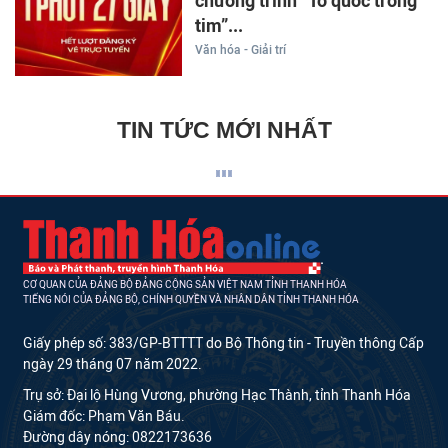
chương trình “Tổ quốc trong
tim”...
Văn hóa - Giải trí
TIN TỨC MỚI NHẤT
CƠ QUAN CỦA ĐẢNG BỘ ĐẢNG CỘNG SẢN VIỆT NAM TỈNH THANH HÓA
TIẾNG NÓI CỦA ĐẢNG BỘ, CHÍNH QUYỀN VÀ NHÂN DÂN TỈNH THANH HÓA
Giấy phép số: 383/GP-BTTTT do Bộ Thông tin - Truyền thông Cấp
ngày 29 tháng 07 năm 2022.
Trụ sở: Đại lộ Hùng Vương, phường Hạc Thành, tỉnh Thanh Hóa
Giám đốc: Phạm Văn Báu.
Đường dây nóng: 0822173636