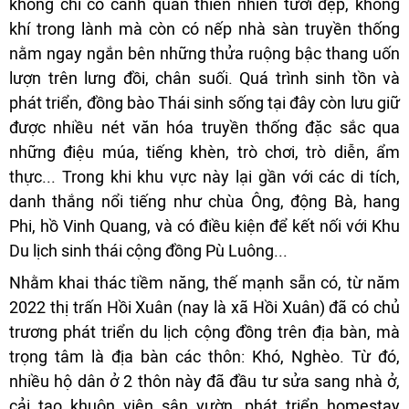
không chỉ có cảnh quan thiên nhiên tươi đẹp, không
khí trong lành mà còn có nếp nhà sàn truyền thống
nằm ngay ngắn bên những thửa ruộng bậc thang uốn
lượn trên lưng đồi, chân suối. Quá trình sinh tồn và
phát triển, đồng bào Thái sinh sống tại đây còn lưu giữ
được nhiều nét văn hóa truyền thống đặc sắc qua
những điệu múa, tiếng khèn, trò chơi, trò diễn, ẩm
thực... Trong khi khu vực này lại gần với các di tích,
danh thắng nổi tiếng như chùa Ông, động Bà, hang
Phi, hồ Vinh Quang, và có điều kiện để kết nối với Khu
Du lịch sinh thái cộng đồng Pù Luông...
Nhằm khai thác tiềm năng, thế mạnh sẵn có, từ năm
2022 thị trấn Hồi Xuân (nay là xã Hồi Xuân) đã có chủ
trương phát triển du lịch cộng đồng trên địa bàn, mà
trọng tâm là địa bàn các thôn: Khó, Nghèo. Từ đó,
nhiều hộ dân ở 2 thôn này đã đầu tư sửa sang nhà ở,
cải tạo khuôn viên sân vườn, phát triển homestay