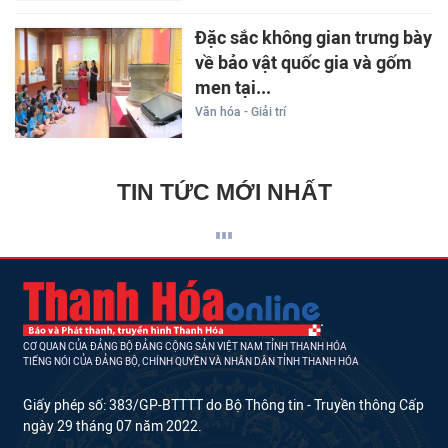
Đặc sắc không gian trưng bày
về bảo vật quốc gia và gốm
men tại...
Văn hóa - Giải trí
TIN TỨC MỚI NHẤT
CƠ QUAN CỦA ĐẢNG BỘ ĐẢNG CỘNG SẢN VIỆT NAM TỈNH THANH HÓA
TIẾNG NÓI CỦA ĐẢNG BỘ, CHÍNH QUYỀN VÀ NHÂN DÂN TỈNH THANH HÓA
Giấy phép số: 383/GP-BTTTT do Bộ Thông tin - Truyền thông Cấp
ngày 29 tháng 07 năm 2022.