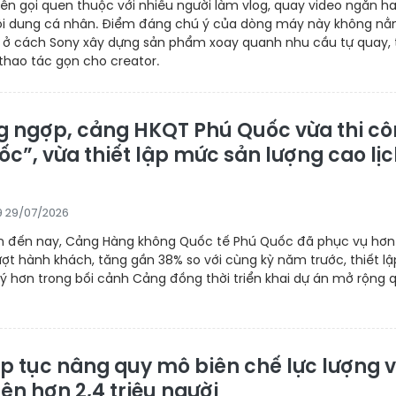
tên gọi quen thuộc với nhiều người làm vlog, quay video ngắn h
ội dung cá nhân. Điểm đáng chú ý của dòng máy này không nằ
à ở cách Sony xây dựng sản phẩm xoay quanh nhu cầu tự quay, 
 thao tác gọn cho creator.
 ngợp, cảng HKQT Phú Quốc vừa thi c
ốc”, vừa thiết lập mức sản lượng cao lị
9 29/07/2026
 đến nay, Cảng Hàng không Quốc tế Phú Quốc đã phục vụ hơn
lượt hành khách, tăng gần 38% so với cùng kỳ năm trước, thiết lậ
ý hơn trong bối cảnh Cảng đồng thời triển khai dự án mở rộng 
ếp tục nâng quy mô biên chế lực lượng 
lên hơn 2,4 triệu người