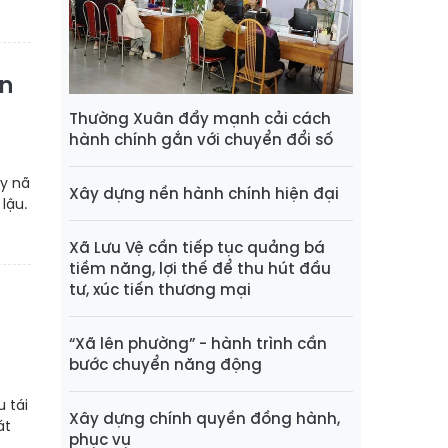
ôn
Thường Xuân đẩy mạnh cải cách
hành chính gắn với chuyển đổi số
uy nã
Xây dựng nền hành chính hiện đại
lậu.
Xã Lưu Vệ cần tiếp tục quảng bá
tiềm năng, lợi thế để thu hút đầu
tư, xúc tiến thương mại
“Xã lên phường” - hành trình cần
bước chuyển năng động
 tái
Xây dựng chính quyền đồng hành,
át
phục vụ