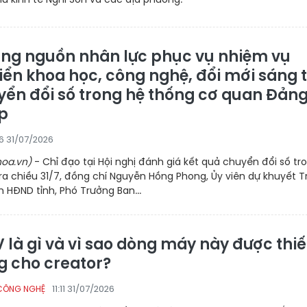
ung nguồn nhân lực phục vụ nhiệm vụ
riển khoa học, công nghệ, đổi mới sáng 
yển đổi số trong hệ thống cơ quan Đản
p
46 31/07/2026
oa.vn)
- Chỉ đạo tại Hội nghị đánh giá kết quả chuyển đổi số tr
a chiều 31/7, đồng chí Nguyễn Hồng Phong, Ủy viên dự khuyết T
h HĐND tỉnh, Phó Trưởng Ban...
 là gì và vì sao dòng máy này được thiế
g cho creator?
11:11 31/07/2026
CÔNG NGHỆ