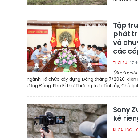
Tập tr
phát t
và chu
các cấ
17:
THỜI SỰ
(Baothanhh
ngành Tổ chức xây dựng Đảng tháng 7/2026, diễn r
ương Đảng, Phó Bí thư Thường trực Tỉnh ủy, Chủ tịc
Sony ZV
kế riên
KHOA HỌC - 