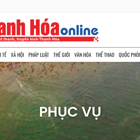
H TẾ
XÃ HỘI
PHÁP LUẬT
THẾ GIỚI
VĂN HÓA
THỂ THAO
QUỐC PHÒ
PHỤC VỤ