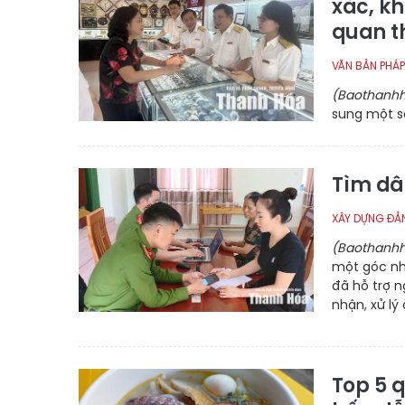
xác, k
quan t
VĂN BẢN PHÁP
(Baothanhh
sung một s
Tìm dâ
XÂY DỰNG ĐẢ
(Baothanhh
một góc nhỏ
đã hỗ trợ n
nhận, xử lý
Top 5 