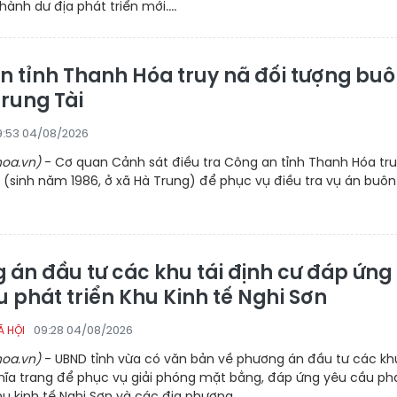
hành dư địa phát triển mới....
n tỉnh Thanh Hóa truy nã đối tượng bu
Trung Tài
9:53 04/08/2026
oa.vn)
- Cơ quan Cảnh sát điều tra Công an tỉnh Thanh Hóa tr
i (sinh năm 1986, ở xã Hà Trung) để phục vụ điều tra vụ án buôn 
 án đầu tư các khu tái định cư đáp ứng
 phát triển Khu Kinh tế Nghi Sơn
09:28 04/08/2026
Ã HỘI
oa.vn)
- UBND tỉnh vừa có văn bản về phương án đầu tư các khu
ghĩa trang để phục vụ giải phóng mặt bằng, đáp ứng yêu cầu ph
hu kinh tế Nghi Sơn và các địa phương.