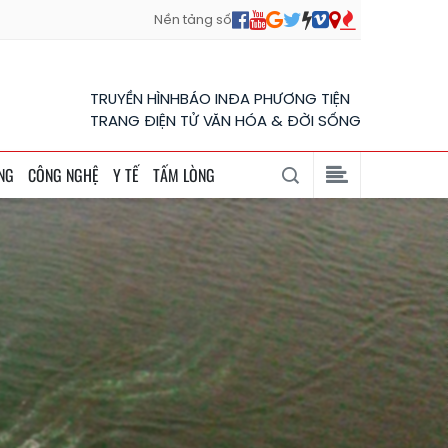
Nền tảng số
TRUYỀN HÌNH
BÁO IN
ĐA PHƯƠNG TIỆN
TRANG ĐIỆN TỬ VĂN HÓA & ĐỜI SỐNG
NG
CÔNG NGHỆ
Y TẾ
TẤM LÒNG