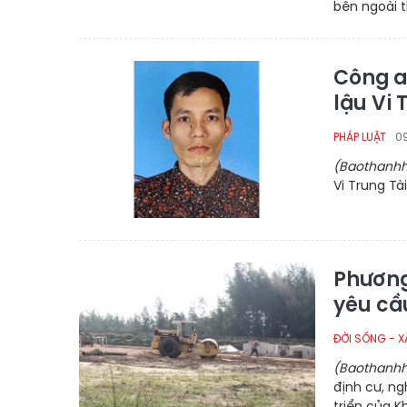
bên ngoài t
Công a
lậu Vi 
0
PHÁP LUẬT
(Baothanhh
Vi Trung Tà
Phương
yêu cầu
ĐỜI SỐNG - X
(Baothanhh
định cư, n
triển của K