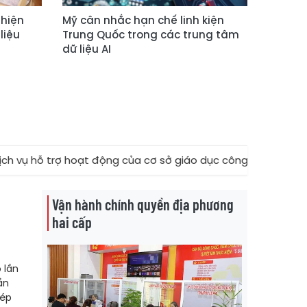
 hiện
Mỹ cân nhắc hạn chế linh kiện
liệu
Trung Quốc trong các trung tâm
dữ liệu AI
hoạt động của cơ sở giáo dục công lập
★
Tạo nền tảng 
Vận hành chính quyền địa phương
hai cấp
 lần
ần
 ép