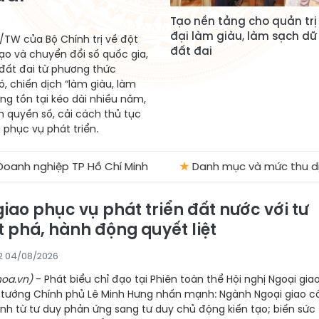
Tạo nền tảng cho quản trị
đại làm giàu, làm sạch dữ 
/TW của Bộ Chính trị về đột
đất đai
ạo và chuyển đổi số quốc gia,
đất đai từ phương thức
ó, chiến dịch “làm giàu, làm
ững tồn tại kéo dài nhiều năm,
 quyền số, cải cách thủ tục
 phục vụ phát triển.
 TP Hồ Chí Minh
★
Danh mục và mức thu dịch vụ hỗ trợ 
iao phục vụ phát triển đất nước với tư
t phá, hành động quyết liệt
52 04/08/2026
oa.vn)
- Phát biểu chỉ đạo tại Phiên toàn thể Hội nghị Ngoại giao
ủ tướng Chính phủ Lê Minh Hưng nhấn mạnh: Ngành Ngoại giao c
h từ tư duy phản ứng sang tư duy chủ động kiến tạo; biến sức