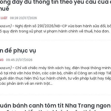
hông đầy đủ thông tin theo yêu cầu của
huế
08:28 23/07/2026
 LUẬT
oa.vn)
- Nghị định số 291/2026/NĐ-CP vừa ban hành sửa đổi, b
ố quy định trong xử phạt vi phạm hành chính về thuế, hóa đơn.
n để phục vụ
09:45 21/07/2026
NG
oa.vn)
- Chỉ với chiếc máy tính xách tay, điện thoại thông minh
 tại nhà văn hóa thôn, các cán bộ, chiến sĩ Công an xã Hợp Ti
gười dân thực hiện thủ tục hành chính, tư vấn pháp luật hay tiế
 các phản ánh về an ninh trật...
quán bánh canh tôm tít Nha Trang ngon