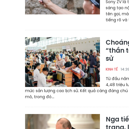
Sony ZV là 
sáng tạo n
tên gọi, m
tiếng rõ và
Choáng
“thần t
sử
14:3
KINH TẾ
Từ đầu năm
4,48 triệu 
mức sản lượng cao lịch sử. Kết quả càng đáng chú 
mô, trong đó...
Nga ti
trang, 