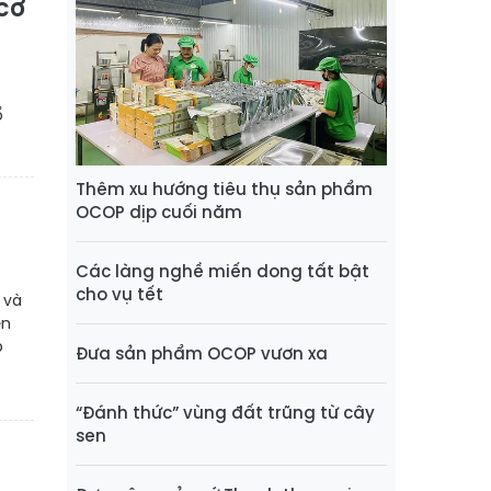
 cơ
ổ
Thêm xu hướng tiêu thụ sản phẩm
OCOP dịp cuối năm
Các làng nghề miến dong tất bật
cho vụ tết
 và
ến
p
Đưa sản phẩm OCOP vươn xa
“Đánh thức” vùng đất trũng từ cây
sen