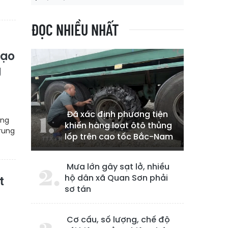
ĐỌC NHIỀU NHẤT
tạo
g
Đã xác định phương tiện
ong
khiến hàng loạt ôtô thủng
rung
lốp trên cao tốc Bắc-Nam
Mưa lớn gây sạt lở, nhiều
hộ dân xã Quan Sơn phải
t
sơ tán
Cơ cấu, số lượng, chế độ