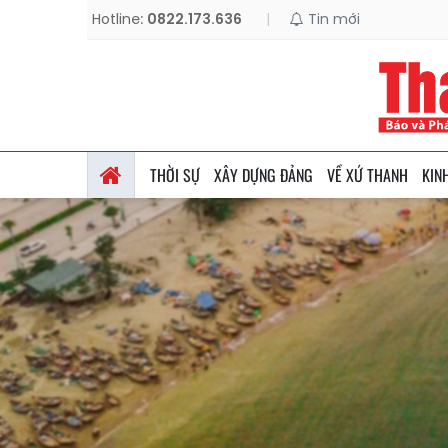
Hotline:
0822.173.636
|
Tin mới
THỜI SỰ
XÂY DỰNG ĐẢNG
VỀ XỨ THANH
KIN