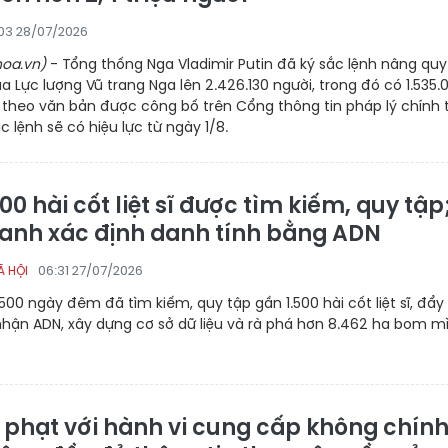
03 28/07/2026
oa.vn)
- Tổng thống Nga Vladimir Putin đã ký sắc lệnh nâng qu
a Lực lượng Vũ trang Nga lên 2.426.130 người, trong đó có 1.535.
 theo văn bản được công bố trên Cổng thông tin pháp lý chính 
c lệnh sẽ có hiệu lực từ ngày 1/8.
00 hài cốt liệt sĩ được tìm kiếm, quy tập
anh xác định danh tính bằng ADN
06:31 27/07/2026
Ã HỘI
500 ngày đêm đã tìm kiếm, quy tập gần 1.500 hài cốt liệt sĩ, đẩy
hận ADN, xây dựng cơ sở dữ liệu và rà phá hơn 8.462 ha bom mì
 phạt với hành vi cung cấp không chín