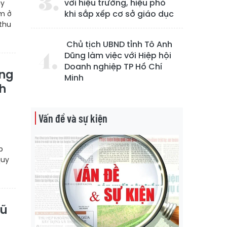
với hiệu trưởng, hiệu phó
ay
khi sắp xếp cơ sở giáo dục
m ở
thu
Chủ tịch UBND tỉnh Tô Anh
Dũng làm việc với Hiệp hội
Doanh nghiệp TP Hồ Chí
ông
Minh
ch
Vấn đề và sự kiện
p
quy
vũ