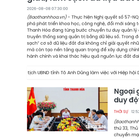
2026-08-08 07:30:00
(Baothanhhoa.vn)
- Thực hiện Nghị quyết số 57-NQ
phá phát triển khoa học, công nghệ, đổi mới sáng t
Thanh Hóa đang từng bước chuyển tư duy quản lý 
truyền thống sang quản trị bằng dữ liệu số. Trong đ
sạch” cơ sở dữ liệu đất đai không chỉ giải quyết nh
mà còn tạo nền tảng quan trọng để xây dựng chính
hành chính và khai thác hiệu quả nguồn lực đất đai
ịch UBND tỉnh Tô Anh Dũng làm việc với Hiệp hội Doanh nghiệp
Ngoại g
duy độ
12:
THỜI SỰ
(Baothanhh
thứ 33, Th
chuyển mạn