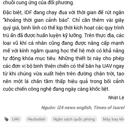
chuỗi cung ứng của đối phương.
Đặc biệt, IDF đang chạy đua với thời gian để rút ngắn
“khoảng thời gian cảnh báo”. Chỉ cần thêm vài giây
quý giá, binh lính có thể kịp thời kích hoạt các quy trình
trú ẩn đã được huấn luyện kỹ lưỡng. Trên thực địa, các
loại vũ khí cá nhân cũng đang được nâng cấp mạnh
mẽ với kính ngắm quang học thế hệ mới có khả năng
tự động khóa mục tiêu. Những thiết bị này cho phép
các đơn vị bộ binh thiện chiến có thể bắn hạ UAV ngay
từ khi chúng vừa xuất hiện trên đường chân trời, tạo
nên một lá chắn tầm thấp hiệu quả trong bối cảnh
cuộc chiến công nghệ đang ngày càng khốc liệt.
Nhật Lệ
Nguồn: i24 news english, Times of Isarel
UAV
Hezbollah
Ngân sách quốc phòng
Máy bay khôn