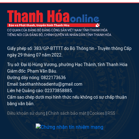
CƠ QUAN CỦA ĐẢNG BỘ ĐẢNG CỘNG SẢN VIỆT NAM TỈNH THANH HÓA
TIẾNG NÓI CỦA ĐẢNG BỘ, CHÍNH QUYỀN VÀ NHÂN DÂN TỈNH THANH HÓA
Giấy phép số: 383/GP-BTTTT do Bộ Thông tin - Truyền thông Cấp
ngày 29 tháng 07 năm 2022.
Trụ sở: Đại lộ Hùng Vương, phường Hạc Thành, tỉnh Thanh Hóa
Giám đốc: Phạm Văn Báu.
Đường dây nóng: 0822173636
Email: baothanhhoadientu@gmail.com
Liên hệ Quảng cáo: 02373858885.
Cấm sao chép dưới mọi hình thức nếu không có sự chấp thuận
bằng văn bản.
Điều khoản sử dụng
|
Chính sách bảo mật
|
Cookies
|
RSS