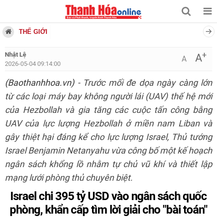
THẾ GIỚI
+
Nhật Lệ
A
A
2026-05-04 09:14:00
(Baothanhhoa.vn)
- Trước mối đe dọa ngày càng lớn
từ các loại máy bay không người lái (UAV) thế hệ mới
của Hezbollah và gia tăng các cuộc tấn công bằng
UAV của lực lượng Hezbollah ở miền nam Liban và
gây thiệt hại đáng kể cho lực lượng Israel, Thủ tướng
Israel Benjamin Netanyahu vừa công bố một kế hoạch
ngân sách khổng lồ nhằm tự chủ vũ khí và thiết lập
mạng lưới phòng thủ chuyên biệt.
Israel chi 395 tỷ USD vào ngân sách quốc
phòng, khẩn cấp tìm lời giải cho "bài toán"