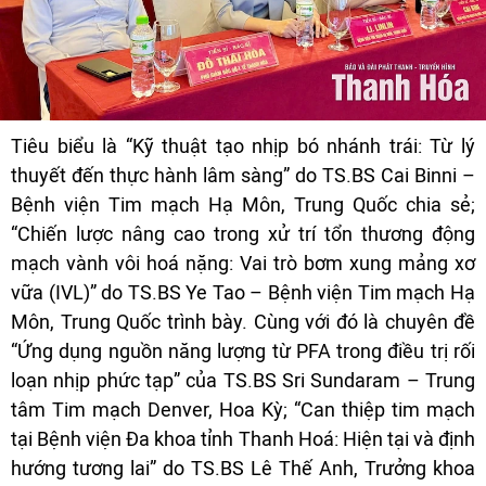
Tiêu biểu là “Kỹ thuật tạo nhịp bó nhánh trái: Từ lý
thuyết đến thực hành lâm sàng” do TS.BS Cai Binni –
Bệnh viện Tim mạch Hạ Môn, Trung Quốc chia sẻ;
“Chiến lược nâng cao trong xử trí tổn thương động
mạch vành vôi hoá nặng: Vai trò bơm xung mảng xơ
vữa (IVL)” do TS.BS Ye Tao – Bệnh viện Tim mạch Hạ
Môn, Trung Quốc trình bày. Cùng với đó là chuyên đề
“Ứng dụng nguồn năng lượng từ PFA trong điều trị rối
loạn nhịp phức tạp” của TS.BS Sri Sundaram – Trung
tâm Tim mạch Denver, Hoa Kỳ; “Can thiệp tim mạch
tại Bệnh viện Đa khoa tỉnh Thanh Hoá: Hiện tại và định
hướng tương lai” do TS.BS Lê Thế Anh, Trưởng khoa