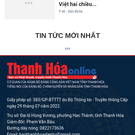
Việt hai chiều...
Y tế - Sức khỏe
TIN TỨC MỚI NHẤT
CƠ QUAN CỦA ĐẢNG BỘ ĐẢNG CỘNG SẢN VIỆT NAM TỈNH THANH HÓA
TIẾNG NÓI CỦA ĐẢNG BỘ, CHÍNH QUYỀN VÀ NHÂN DÂN TỈNH THANH HÓA
Giấy phép số: 383/GP-BTTTT do Bộ Thông tin - Truyền thông Cấp
ngày 29 tháng 07 năm 2022.
Trụ sở: Đại lộ Hùng Vương, phường Hạc Thành, tỉnh Thanh Hóa
Giám đốc: Phạm Văn Báu.
Đường dây nóng: 0822173636
Email: baothanhhoadientu@gmail.com