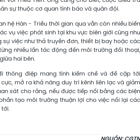
hân sự thuộc cơ quan tình báo và quân đội.
an hệ Hàn - Triều thời gian qua vẫn còn nhiều biế
c vụ việc phát sinh tại khu vực biên giới cũng nh
sự việc như thả truyền đơn, thiết bị bay hoặc cá
từng nhiều lần tác động đến môi trường đối thoại
giữa hai bên.
 đi thông điệp mang tính kiềm chế và đề cập tớ
h cực, mở ra khả năng duy trì kênh liên lạc và giả
uan sát cho rằng, nếu được tiếp nối bằng các biệ
hần tạo môi trường thuận lợi cho việc nối lại cá
tới.
NGUỒN: CGT