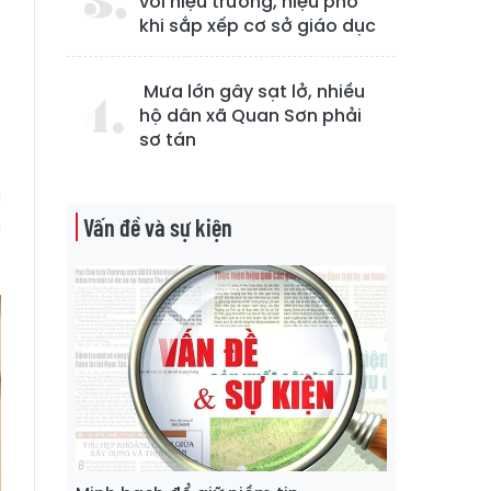
với hiệu trưởng, hiệu phó
khi sắp xếp cơ sở giáo dục
g
g
Mưa lớn gây sạt lở, nhiều
p
hộ dân xã Quan Sơn phải
sơ tán
c
c
Vấn đề và sự kiện