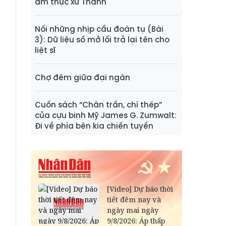
ẩm thực xứ Thanh
Nối những nhịp cầu đoàn tụ (Bài
3): Dữ liệu số mở lối trả lại tên cho
liệt sĩ
Chợ đêm giữa đại ngàn
Cuốn sách “Chân trần, chí thép”
của cựu binh Mỹ James G. Zumwalt:
Đi về phía bên kia chiến tuyến