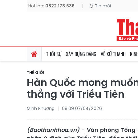
Hotline:
0822.173.636
|
Tin mới
THỜI SỰ
XÂY DỰNG ĐẢNG
VỀ XỨ THANH
KIN
THẾ GIỚI
Hàn Quốc mong muốn 
thẳng với Triều Tiên
Minh Phương
09:09 07/04/2026
(Baothanhhoa.vn)
- Văn phòng Tổng 