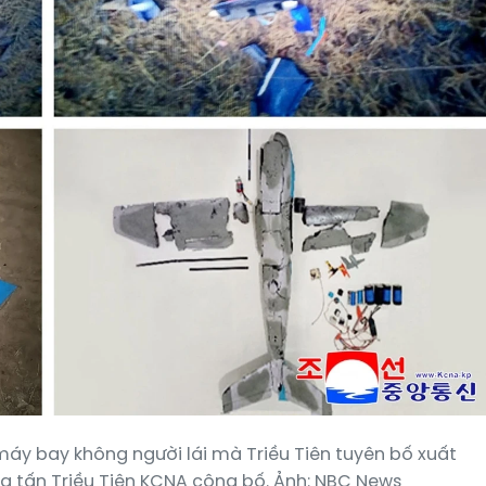
áy bay không người lái mà Triều Tiên tuyên bố xuất
g tấn Triều Tiên KCNA công bố. Ảnh: NBC News