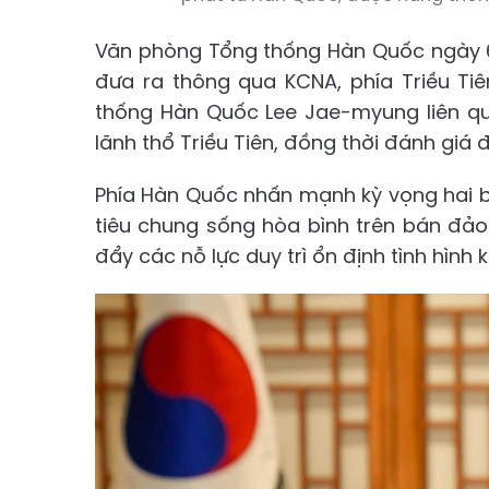
Văn phòng Tổng thống Hàn Quốc ngày 6
đưa ra thông qua KCNA, phía Triều Tiê
thống Hàn Quốc Lee Jae-myung liên qu
lãnh thổ Triều Tiên, đồng thời đánh giá 
Phía Hàn Quốc nhấn mạnh kỳ vọng hai 
tiêu chung sống hòa bình trên bán đảo 
đẩy các nỗ lực duy trì ổn định tình hình 