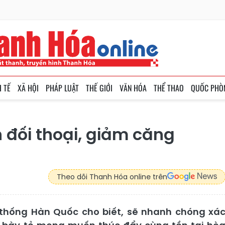
H TẾ
XÃ HỘI
PHÁP LUẬT
THẾ GIỚI
VĂN HÓA
THỂ THAO
QUỐC PHÒ
đối thoại, giảm căng
Theo dõi Thanh Hóa online trên
thống Hàn Quốc cho biết, sẽ nhanh chóng xá