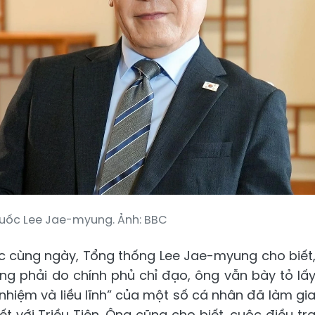
uốc Lee Jae-myung. Ảnh: BBC
ác cùng ngày, Tổng thống Lee Jae-myung cho biết
ng phải do chính phủ chỉ đạo, ông vẫn bày tỏ lấ
 nhiệm và liều lĩnh” của một số cá nhân đã làm gi
 với Triều Tiên. Ông cũng cho biết, cuộc điều tr