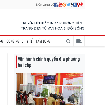
Nền tảng số
TRUYỀN HÌNH
BÁO IN
ĐA PHƯƠNG TIỆN
TRANG ĐIỆN TỬ VĂN HÓA & ĐỜI SỐNG
NG
CÔNG NGHỆ
Y TẾ
TẤM LÒNG
Vận hành chính quyền địa phương
hai cấp
c