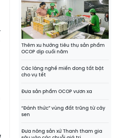
n
ư
c
Thêm xu hướng tiêu thụ sản phẩm
,
OCOP dịp cuối năm
Các làng nghề miến dong tất bật
i
cho vụ tết
m
n
Đưa sản phẩm OCOP vươn xa
c
“Đánh thức” vùng đất trũng từ cây
sen
Đưa nông sản xứ Thanh tham gia
N
sâu vào các chuỗi giá trị