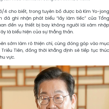
/4 cho biết, trong tuyên bố được bà Kim Yo-jon
n đã ghi nhận phát biểu “lấy làm tiếc” của Tổn
an đến vụ thiết bị bay không người lái xâm nhậ
đây là biểu hiện của sự thẳng thắn.
bên sớm làm rõ thiện chí, cùng đóng góp vào mụ
Triều Tiên, đồng thời khẳng định sẽ tiếp tục thú
khu vực.