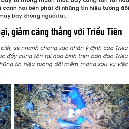
ời bày tỏ mong muốn thúc đẩy cùng tồn tại hò
ối cảnh hai bên phát đi những tín hiệu tương đố
áy bay không người lái.
i, giảm căng thẳng với Triều Tiên
iết, sẽ nhanh chóng xác nhận ý định của Triều
c đẩy cùng tồn tại hòa bình trên bán đảo Triều
 những tín hiệu tương đối mềm mỏng sau vụ việc
.