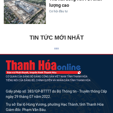
lượng cao
Cơ hội đầu tư
TIN TỨC MỚI NHẤT
CƠ QUAN CỦA ĐẢNG BỘ ĐẢNG CỘNG SẢN VIỆT NAM TỈNH THANH HÓA
TIẾNG NÓI CỦA ĐẢNG BỘ, CHÍNH QUYỀN VÀ NHÂN DÂN TỈNH THANH HÓA
Giấy phép số: 383/GP-BTTTT do Bộ Thông tin - Truyền thông Cấp
ngày 29 tháng 07 năm 2022.
Trụ sở: Đại lộ Hùng Vương, phường Hạc Thành, tỉnh Thanh Hóa
Giám đốc: Phạm Văn Báu.