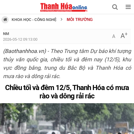
MÔI TRƯỜNG
KHOA HỌC - CÔNG NGHỆ
+
NM
A
A
2026-05-12 09:13:00
(Baothanhhoa.vn)
- Theo Trung tâm Dự báo khí tượng
thủy văn quốc gia, chiều tối và đêm nay (12/5), khu
vực đồng bằng, trung du Bắc Bộ và Thanh Hóa có
mưa rào và dông rải rác.
Chiều tối và đêm 12/5, Thanh Hóa có mưa
rào và dông rải rác