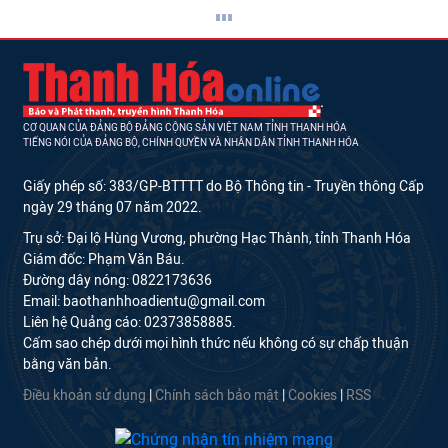
CƠ QUAN CỦA ĐẢNG BỘ ĐẢNG CỘNG SẢN VIỆT NAM TỈNH THANH HÓA
TIẾNG NÓI CỦA ĐẢNG BỘ, CHÍNH QUYỀN VÀ NHÂN DÂN TỈNH THANH HÓA
Giấy phép số: 383/GP-BTTTT do Bộ Thông tin - Truyền thông Cấp
ngày 29 tháng 07 năm 2022.
Trụ sở: Đại lộ Hùng Vương, phường Hạc Thành, tỉnh Thanh Hóa
Giám đốc: Phạm Văn Báu.
Đường dây nóng: 0822173636
Email: baothanhhoadientu@gmail.com
Liên hệ Quảng cáo: 02373858885.
Cấm sao chép dưới mọi hình thức nếu không có sự chấp thuận
bằng văn bản.
Điều khoản sử dụng
|
Chính sách bảo mật
|
Cookies
|
RSS