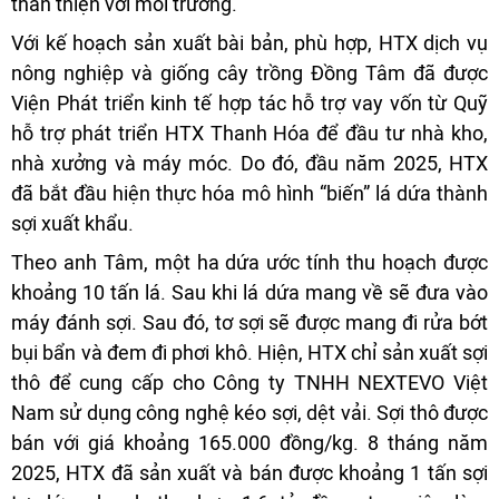
thân thiện với môi trường.
Với kế hoạch sản xuất bài bản, phù hợp, HTX dịch vụ
nông nghiệp và giống cây trồng Đồng Tâm đã được
Viện Phát triển kinh tế hợp tác hỗ trợ vay vốn từ Quỹ
hỗ trợ phát triển HTX Thanh Hóa để đầu tư nhà kho,
nhà xưởng và máy móc. Do đó, đầu năm 2025, HTX
đã bắt đầu hiện thực hóa mô hình “biến” lá dứa thành
sợi xuất khẩu.
Theo anh Tâm, một ha dứa ước tính thu hoạch được
khoảng 10 tấn lá. Sau khi lá dứa mang về sẽ đưa vào
máy đánh sợi. Sau đó, tơ sợi sẽ được mang đi rửa bớt
bụi bẩn và đem đi phơi khô. Hiện, HTX chỉ sản xuất sợi
thô để cung cấp cho Công ty TNHH NEXTEVO Việt
Nam sử dụng công nghệ kéo sợi, dệt vải. Sợi thô được
bán với giá khoảng 165.000 đồng/kg. 8 tháng năm
2025, HTX đã sản xuất và bán được khoảng 1 tấn sợi