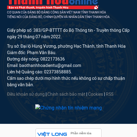
CƠ QUAN CỦA ĐẢNG BỘ ĐẢNG CỘNG SẢN VIỆT NAM TỈNH THANH HÓA
TIẾNG NÓI CỦA ĐẢNG BỘ, CHÍNH QUYỀN VÀ NHÂN DÂN TỈNH THANH HÓA
Giấy phép số: 383/GP-BTTTT do Bộ Thông tin - Truyền thông Cấp
ngày 29 tháng 07 năm 2022.
Trụ sở: Đại lộ Hùng Vương, phường Hạc Thành, tỉnh Thanh Hóa
Giám đốc: Phạm Văn Báu.
Đường dây nóng: 0822173636
Email: baothanhhoadientu@gmail.com
Liên hệ Quảng cáo: 02373858885.
Cấm sao chép dưới mọi hình thức nếu không có sự chấp thuận
bằng văn bản.
Điều khoản sử dụng
|
Chính sách bảo mật
|
Cookies
|
RSS
Phần mềm tòa