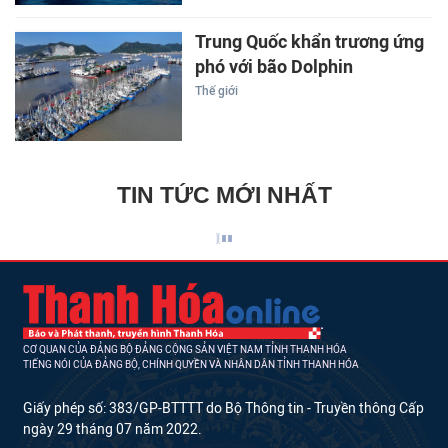
Trung Quốc khẩn trương ứng
phó với bão Dolphin
Thế giới
TIN TỨC MỚI NHẤT
CƠ QUAN CỦA ĐẢNG BỘ ĐẢNG CỘNG SẢN VIỆT NAM TỈNH THANH HÓA
TIẾNG NÓI CỦA ĐẢNG BỘ, CHÍNH QUYỀN VÀ NHÂN DÂN TỈNH THANH HÓA
Giấy phép số: 383/GP-BTTTT do Bộ Thông tin - Truyền thông Cấp
ngày 29 tháng 07 năm 2022.