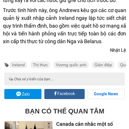
từng xảy ra với các nước giữ ghế chủ tịch trước đó.
Trước tình hình này, ông Andrews kêu gọi các cơ quan
quản lý xuất nhập cảnh Ireland ngay lập tức siết chặt
quy trình thẩm định, bao gồm việc quét hồ sơ mạng xã
hội và tiến hành phỏng vấn trực tiếp toàn bộ các đơn
xin cấp thị thực từ công dân Nga và Belarus.
Nhật Lệ
Ireland
Thị thực
Vương quốc anh
Gián điệp
Quản
Chia sẻ ý kiến của bạn ...
Facebook
Google News
Zalo
BẠN CÓ THỂ QUAN TÂM
Canada cân nhắc một số