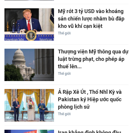
Mỹ rót 3 tỷ USD vào khoáng
sản chiến lược nhằm bù đắp
kho vũ khí cạn kiệt
Thế giới
Thượng viện Mỹ thông qua dự
luật trừng phạt, cho phép áp
thuế lên...
Thế giới
Ả Rập Xê Út , Thổ Nhĩ Kỳ và
Pakistan ký Hiệp ước quốc
phòng lịch sử
Thế giới
Iran khẳng định không đầu