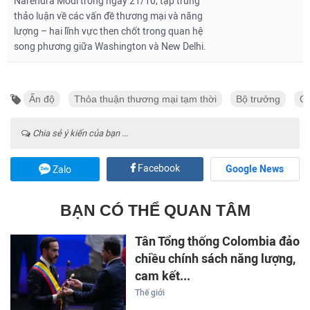
Narendra Modi trong ngày 21/10, tập trung
thảo luận về các vấn đề thương mại và năng
lượng – hai lĩnh vực then chốt trong quan hệ
song phương giữa Washington và New Delhi.
Ấn độ
Thỏa thuận thương mại tạm thời
Bộ trưởng
Q
Chia sẻ ý kiến của bạn ...
Facebook
Google News
Zalo
BẠN CÓ THỂ QUAN TÂM
Tân Tổng thống Colombia đảo
chiều chính sách năng lượng,
cam kết...
Thế giới