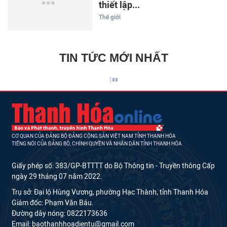
thiết lập...
Thế giới
TIN TỨC MỚI NHẤT
CƠ QUAN CỦA ĐẢNG BỘ ĐẢNG CỘNG SẢN VIỆT NAM TỈNH THANH HÓA
TIẾNG NÓI CỦA ĐẢNG BỘ, CHÍNH QUYỀN VÀ NHÂN DÂN TỈNH THANH HÓA
Giấy phép số: 383/GP-BTTTT do Bộ Thông tin - Truyền thông Cấp
ngày 29 tháng 07 năm 2022.
Trụ sở: Đại lộ Hùng Vương, phường Hạc Thành, tỉnh Thanh Hóa
Giám đốc: Phạm Văn Báu.
Đường dây nóng: 0822173636
Email: baothanhhoadientu@gmail.com