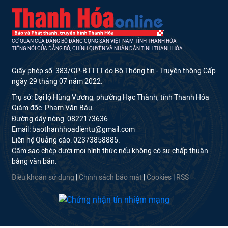
CƠ QUAN CỦA ĐẢNG BỘ ĐẢNG CỘNG SẢN VIỆT NAM TỈNH THANH HÓA
TIẾNG NÓI CỦA ĐẢNG BỘ, CHÍNH QUYỀN VÀ NHÂN DÂN TỈNH THANH HÓA
Giấy phép số: 383/GP-BTTTT do Bộ Thông tin - Truyền thông Cấp
ngày 29 tháng 07 năm 2022.
Trụ sở: Đại lộ Hùng Vương, phường Hạc Thành, tỉnh Thanh Hóa
Giám đốc: Phạm Văn Báu.
Đường dây nóng: 0822173636
Email: baothanhhoadientu@gmail.com
Liên hệ Quảng cáo: 02373858885.
Cấm sao chép dưới mọi hình thức nếu không có sự chấp thuận
bằng văn bản.
Điều khoản sử dụng
|
Chính sách bảo mật
|
Cookies
|
RSS