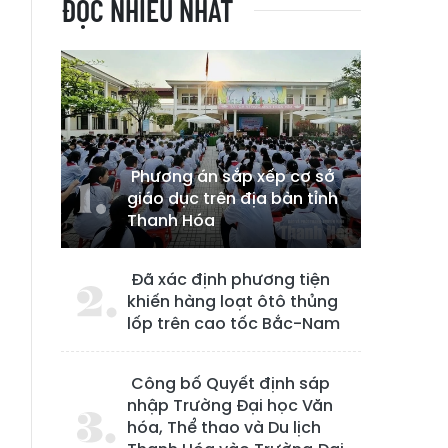
ĐỌC NHIỀU NHẤT
Phương án sắp xếp cơ sở
giáo dục trên địa bàn tỉnh
Thanh Hóa
Đã xác định phương tiện
khiến hàng loạt ôtô thủng
lốp trên cao tốc Bắc-Nam
Công bố Quyết định sáp
nhập Trường Đại học Văn
hóa, Thể thao và Du lịch