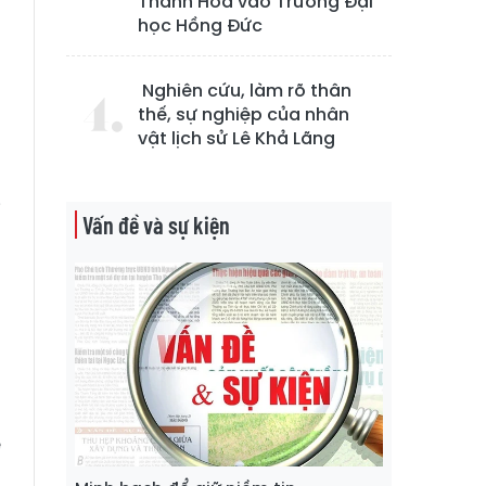
Thanh Hóa vào Trường Đại
học Hồng Đức
Nghiên cứu, làm rõ thân
thế, sự nghiệp của nhân
vật lịch sử Lê Khả Lãng
ợ
i
Vấn đề và sự kiện
a
ố
h
u
u
ế
h