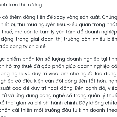
nh trên thị trường.
p có thêm dòng tiền để xoay vòng sản xuất. Chún
hiết bị, thu mua nguyên liệu. Điều quan trọng nhấ
n thuế, mà còn là tâm lý yên tâm để doanh nghiệ
 động trong giai đoạn thị trường còn nhiều biế
ốc công ty chia sẻ.
ực chiếm phần lớn số lượng doanh nghiệp tại tỉn
ch hỗ trợ thuế đã góp phần giúp doanh nghiệp c
công nghệ và duy trì việc làm cho người lao động
ghiệp có điều kiện cân đối dòng tiền tốt hơn, hạ
 suất cao để duy trì hoạt động. Bên cạnh đó, việ
ện tử và ứng dụng công nghệ số trong quản lý thu
 thời gian và chi phí hành chính. Đây không chỉ l
phần cải thiện môi trường đầu tư kinh doanh the