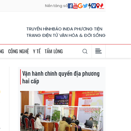
Nền tảng số
TRUYỀN HÌNH
BÁO IN
ĐA PHƯƠNG TIỆN
TRANG ĐIỆN TỬ VĂN HÓA & ĐỜI SỐNG
NG
CÔNG NGHỆ
Y TẾ
TẤM LÒNG
Vận hành chính quyền địa phương
hai cấp
u
h
p