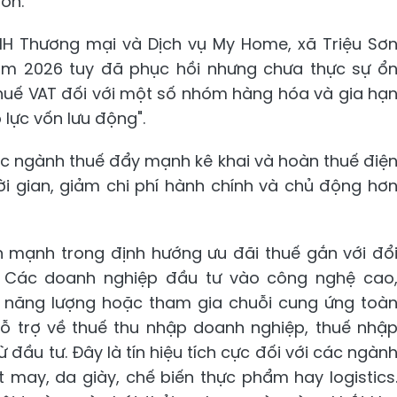
ơn.
H Thương mại và Dịch vụ My Home, xã Triệu Sơ
ăm 2026 tuy đã phục hồi nhưng chưa thực sự ổ
thuế VAT đối với một số nhóm hàng hóa và gia hạ
lực vốn lưu động".
iệc ngành thuế đẩy mạnh kê khai và hoàn thuế điệ
ời gian, giảm chi phí hành chính và chủ động hơ
mạnh trong định hướng ưu đãi thuế gắn với đổ
. Các doanh nghiệp đầu tư vào công nghệ cao
ệm năng lượng hoặc tham gia chuỗi cung ứng toà
ỗ trợ về thuế thu nhập doanh nghiệp, thuế nhậ
 đầu tư. Đây là tín hiệu tích cực đối với các ngàn
ệt may, da giày, chế biến thực phẩm hay logistics