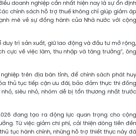
điều doanh nghiệp cần nhất hiện nay là sự ổn địn
Các chính sách hỗ trợ thuế không chỉ giúp giảm á
u mạnh mẽ về sự đồng hành của Nhà nước với cộn
duy trì sản xuất, giữ lao động và đầu tư mở rộng
ích cực về việc làm, thu nhập và tăng trưởng”, ôn
 nghiệp trên địa bàn tỉnh, để chính sách phát hu
hóa thủ tục tiếp cận ưu đãi, bảo đảm thực thi đồn
 nhỏ, siêu nhỏ, nhóm dễ bị tổn thương nhất trướ
2026 đang tạo ra động lực quan trọng cho cộn
ng. Từ việc giảm chi phí, cải thiện dòng tiền đế
hủ tục hành chính, những hỗ trợ thiết thực này đ