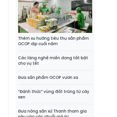
n
n
n
Thêm xu hướng tiêu thụ sản phẩm
OCOP dịp cuối năm
n
n
Các làng nghề miến dong tất bật
cho vụ tết
i
Đưa sản phẩm OCOP vươn xa
,
n
“Đánh thức” vùng đất trũng từ cây
p
sen
h
.
Đưa nông sản xứ Thanh tham gia
sâu vào các chuỗi giá trị