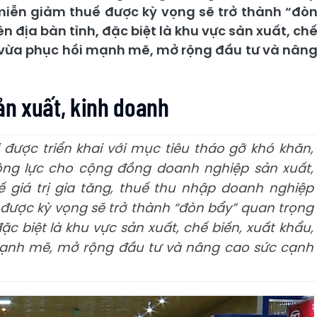
miễn giảm thuế được kỳ vọng sẽ trở thành “đò
 địa bàn tỉnh, đặc biệt là khu vực sản xuất, ch
 vừa phục hồi mạnh mẽ, mở rộng đầu tư và nân
ản xuất, kinh doanh
được triển khai với mục tiêu tháo gỡ khó khăn,
ộng lực cho cộng đồng doanh nghiệp sản xuất,
 giá trị gia tăng, thuế thu nhập doanh nghiệp
 được kỳ vọng sẽ trở thành “đòn bẩy” quan trọng
ặc biệt là khu vực sản xuất, chế biến, xuất khẩu,
ạnh mẽ, mở rộng đầu tư và nâng cao sức cạnh