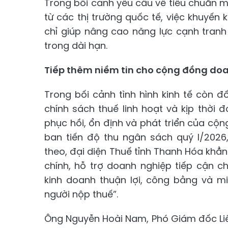
Trong bối cảnh yêu cầu về tiêu chuẩn m
từ các thị trường quốc tế, việc khuyế
chỉ giúp nâng cao năng lực cạnh tran
trong dài hạn.
Tiếp thêm niềm tin cho cộng đồng do
Trong bối cảnh tình hình kinh tế còn đố
chính sách thuế linh hoạt và kịp thời đ
phục hồi, ổn định và phát triển của cộ
ban tiến độ thu ngân sách quý I/2026
theo, đại diện Thuế tỉnh Thanh Hóa khẳn
chính, hỗ trợ doanh nghiệp tiếp cận c
kinh doanh thuận lợi, công bằng và m
người nộp thuế”.
Ông Nguyễn Hoài Nam, Phó Giám đốc Li