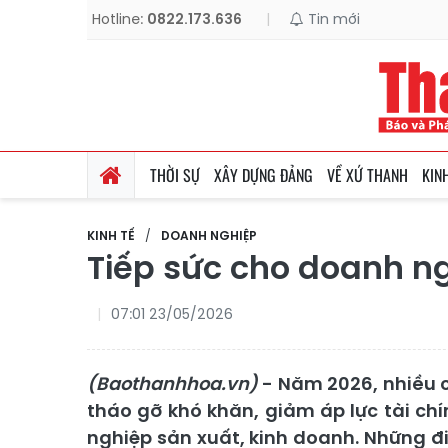
Hotline:
0822.173.636
|
Tin mới
THỜI SỰ
XÂY DỰNG ĐẢNG
VỀ XỨ THANH
KIN
KINH TẾ
DOANH NGHIỆP
Tiếp sức cho doanh ng
07:01 23/05/2026
(Baothanhhoa.vn)
- Năm 2026, nhiều c
tháo gỡ khó khăn, giảm áp lực tài c
nghiệp sản xuất, kinh doanh. Những đi