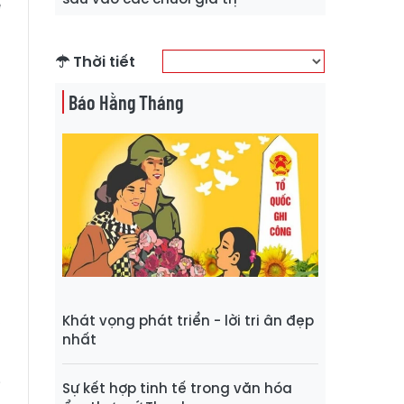
e
g
g
Thời tiết
Báo Hằng Tháng
,
h
o
p
h
g
,
Khát vọng phát triển - lời tri ân đẹp
nhất
i
Sự kết hợp tinh tế trong văn hóa