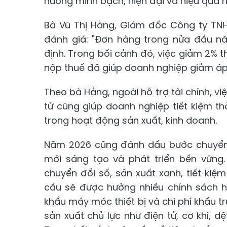
hướng minh bạch, hiện đại và hiệu quả h
Bà Vũ Thị Hằng, Giám đốc Công ty TNH
đánh giá: "Đơn hàng trong nửa đầu n
định. Trong bối cảnh đó, việc giảm 2% 
nộp thuế đã giúp doanh nghiệp giảm áp 
Theo bà Hằng, ngoài hỗ trợ tài chính, v
tử cũng giúp doanh nghiệp tiết kiệm th
trong hoạt động sản xuất, kinh doanh.
Năm 2026 cũng đánh dấu bước chuyển 
mới sáng tạo và phát triển bền vững
chuyển đổi số, sản xuất xanh, tiết ki
cầu sẽ được hưởng nhiều chính sách h
khẩu máy móc thiết bị và chi phí khấu trừ
sản xuất chủ lực như điện tử, cơ khí, d