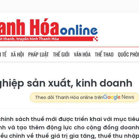
H TẾ
XÃ HỘI
PHÁP LUẬT
THẾ GIỚI
VĂN HÓA
THỂ THAO
QUỐC PHÒ
hiệp sản xuất, kinh doanh
Theo dõi Thanh Hóa online trên
hính sách thuế mới được triển khai với mục tiê
hính và tạo thêm động lực cho cộng đồng doan
ều chỉnh về thuế giá trị gia tăng, thuế thu nhậ