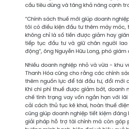
cầu tiêu dùng và tăng khả năng cạnh tra
“Chính sách thuế mới giúp doanh nghiệ
tôi có điều kiện đầu tư thêm máy móc, t
không chỉ là số tiền được giảm hay giã
tiếp tục đầu tư và giữ chân người lao
động”, ông Nguyễn Hữu Long, phó giám đ
Nhiều doanh nghiệp nhỏ và vừa - khu v
Thanh Hóa cũng cho rằng các chính sá
thêm nguồn lực để tái đầu tư, đổi mới 
Khi chi phí thuế được giảm bớt, doanh n
chế tình trạng vay vốn ngắn hạn với lãi
cải cách thủ tục kê khai, hoàn thuế đi
cũng giúp doanh nghiệp tiết kiệm đáng kể
giải pháp hỗ trợ tài chính mà còn góp 