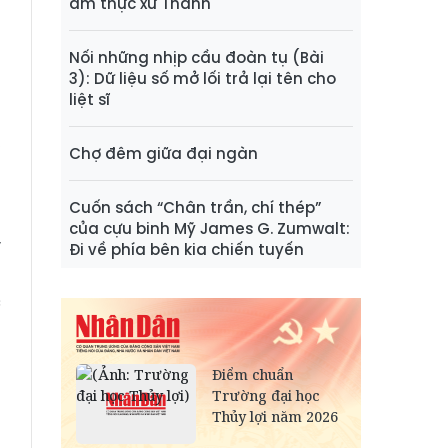
ẩm thực xứ Thanh
h
p
Nối những nhịp cầu đoàn tụ (Bài
g
3): Dữ liệu số mở lối trả lại tên cho
liệt sĩ
,
Chợ đêm giữa đại ngàn
g
Cuốn sách “Chân trần, chí thép”
của cựu binh Mỹ James G. Zumwalt:
y
Đi về phía bên kia chiến tuyến
g
c
g
n
ã