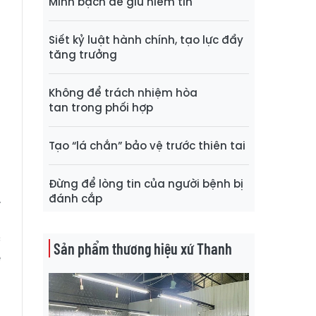
Minh bạch để giữ niềm tin
Siết kỷ luật hành chính, tạo lực đẩy
g
tăng trưởng
t
p
Không để trách nhiệm hòa
n
tan trong phối hợp
Tạo “lá chắn” bảo vệ trước thiên tai
h
ó
Đừng để lòng tin của người bệnh bị
.
đánh cắp
n
c
Sản phẩm thương hiệu xứ Thanh
ế
à
o