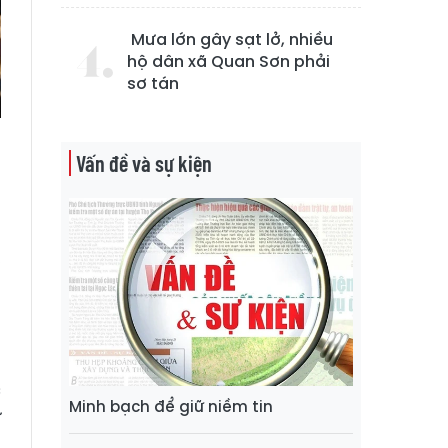
Mưa lớn gây sạt lở, nhiều
hộ dân xã Quan Sơn phải
sơ tán
Vấn đề và sự kiện
h
,
g
o
c
Minh bạch để giữ niềm tin
ư