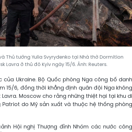
à Thủ tướng Yulia Svyrydenko tại Nhà thờ Dormition
sk Lavra ở thủ đô Kyiv ngày 15/6. Ảnh: Reuters.
c của Ukraine. Bộ Quốc phòng Nga công bố dan
êm 15/6, đồng thời khẳng định quân đội Nga khôn
 Lavra. Moscow cho rằng những thiệt hại tại khu d
g Patriot do Mỹ sản xuất và thuộc hệ thống phòn
 cảnh Hội nghị Thượng đỉnh Nhóm các nước côn