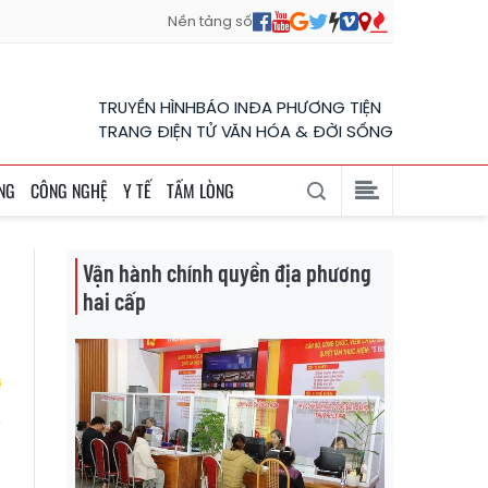
Nền tảng số
TRUYỀN HÌNH
BÁO IN
ĐA PHƯƠNG TIỆN
TRANG ĐIỆN TỬ VĂN HÓA & ĐỜI SỐNG
NG
CÔNG NGHỆ
Y TẾ
TẤM LÒNG
Vận hành chính quyền địa phương
hai cấp
u