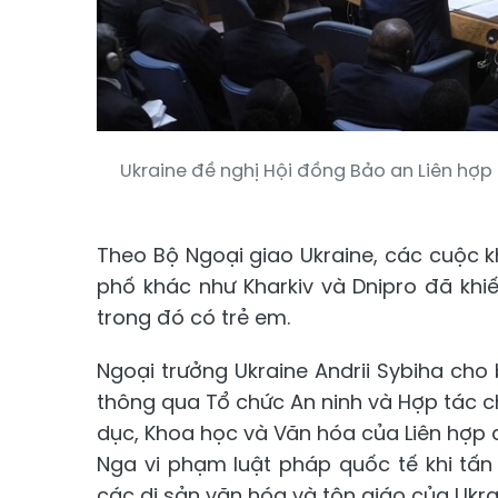
Ukraine đề nghị Hội đồng Bảo an Liên hợp
Theo Bộ Ngoại giao Ukraine, các cuộc 
phố khác như Kharkiv và Dnipro đã khiế
trong đó có trẻ em.
Ngoại trưởng Ukraine Andrii Sybiha cho
thông qua Tổ chức An ninh và Hợp tác 
dục, Khoa học và Văn hóa của Liên hợp
Nga vi phạm luật pháp quốc tế khi tấ
các di sản văn hóa và tôn giáo của Ukra