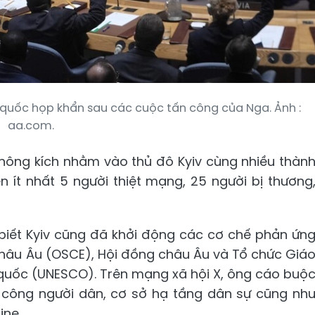
 quốc họp khẩn sau các cuộc tấn công của Nga. Ảnh :
aa.com.
không kích nhằm vào thủ đô Kyiv cùng nhiều thàn
n ít nhất 5 người thiệt mạng, 25 người bị thương
 biết Kyiv cũng đã khởi động các cơ chế phản ứn
châu Âu (OSCE), Hội đồng châu Âu và Tổ chức Giá
 quốc (UNESCO). Trên mạng xã hội X, ông cáo buộ
n công người dân, cơ sở hạ tầng dân sự cũng nh
ine.