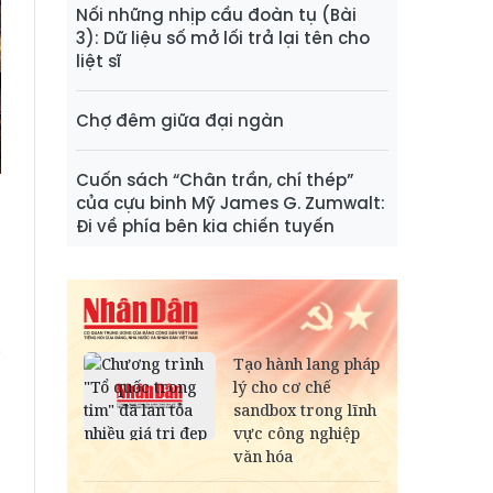
Nối những nhịp cầu đoàn tụ (Bài
3): Dữ liệu số mở lối trả lại tên cho
liệt sĩ
Chợ đêm giữa đại ngàn
Cuốn sách “Chân trần, chí thép”
của cựu binh Mỹ James G. Zumwalt:
Đi về phía bên kia chiến tuyến
h
g
i
g
g