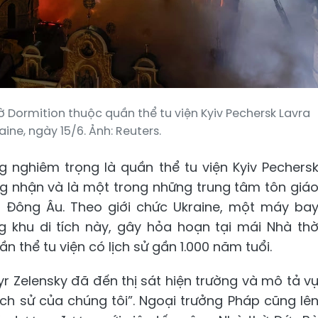
 Dormition thuộc quần thể tu viện Kyiv Pechersk Lavra
aine, ngày 15/6. Ảnh: Reuters.
 nghiêm trọng là quần thể tu viện Kyiv Pechers
ng nhận và là một trong những trung tâm tôn giá
 Đông Âu. Theo giới chức Ukraine, một máy ba
g khu di tích này, gây hỏa hoạn tại mái Nhà th
n thể tu viện có lịch sử gần 1.000 năm tuổi.
r Zelensky đã đến thị sát hiện trường và mô tả v
ch sử của chúng tôi”. Ngoại trưởng Pháp cũng lê