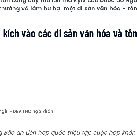
 tấn công quy mô lớn mà Kyiv cáo buộc do Ng
thường và làm hư hại một di sản văn hóa - tô
kích vào các di sản văn hóa và tô
 nghị HĐBA LHQ họp khẩn
ng Bảo an Liên hợp quốc triệu tập cuộc họp khẩn