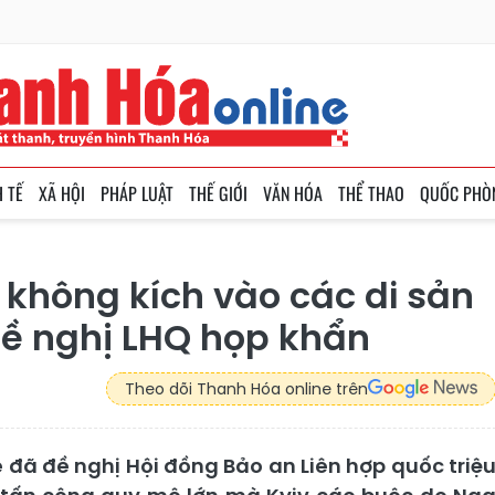
H TẾ
XÃ HỘI
PHÁP LUẬT
THẾ GIỚI
VĂN HÓA
THỂ THAO
QUỐC PHÒ
không kích vào các di sản
đề nghị LHQ họp khẩn
Theo dõi Thanh Hóa online trên
e đã đề nghị Hội đồng Bảo an Liên hợp quốc triệ