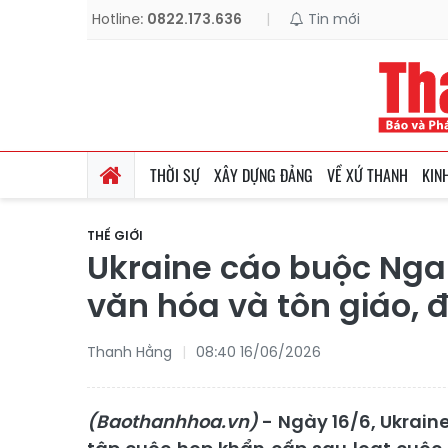
Hotline:
0822.173.636
|
Tin mới
THỜI SỰ
XÂY DỰNG ĐẢNG
VỀ XỨ THANH
KIN
THẾ GIỚI
Ukraine cáo buộc Nga 
văn hóa và tôn giáo, 
Thanh Hằng
08:40 16/06/2026
(Baothanhhoa.vn)
- Ngày 16/6, Ukrain