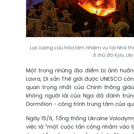
Lực lượng cứu hỏa làm nhiệm vụ tại Nhà thờ
ở thủ đô Kyiv, Ukr
Một trong những địa điểm bị ảnh hưởng
Lavra, Di sản Thế giới được UNESCO cô
quan trọng nhất của Chính thống giáo
không người lái của Nga đã đánh trún
Dormition - công trình trung tâm của quầ
Ngày 15/6, Tổng thống Ukraine Volodymy
việc là “một cuộc tấn công nhằm vào lị