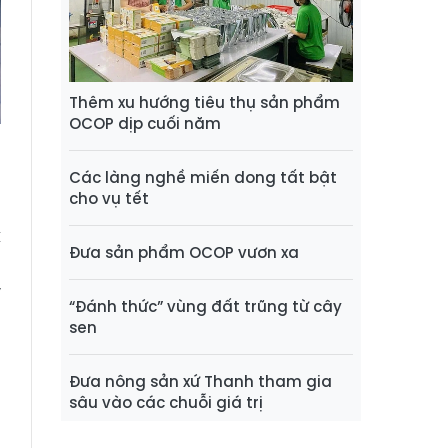
Thêm xu hướng tiêu thụ sản phẩm
OCOP dịp cuối năm
Các làng nghề miến dong tất bật
cho vụ tết
k
Đưa sản phẩm OCOP vươn xa
o
y
“Đánh thức” vùng đất trũng từ cây
ờ
sen
Đưa nông sản xứ Thanh tham gia
ụ
sâu vào các chuỗi giá trị
n