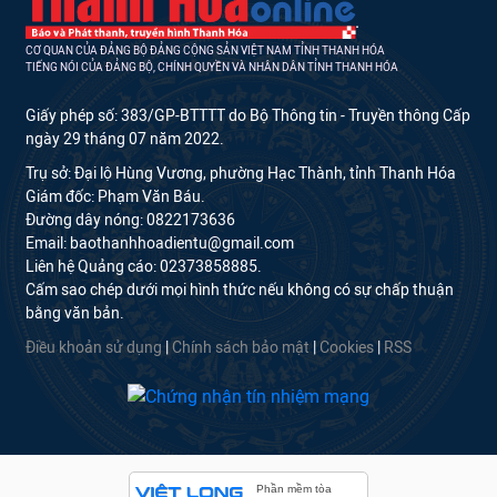
CƠ QUAN CỦA ĐẢNG BỘ ĐẢNG CỘNG SẢN VIỆT NAM TỈNH THANH HÓA
TIẾNG NÓI CỦA ĐẢNG BỘ, CHÍNH QUYỀN VÀ NHÂN DÂN TỈNH THANH HÓA
Giấy phép số: 383/GP-BTTTT do Bộ Thông tin - Truyền thông Cấp
ngày 29 tháng 07 năm 2022.
Trụ sở: Đại lộ Hùng Vương, phường Hạc Thành, tỉnh Thanh Hóa
Giám đốc: Phạm Văn Báu.
Đường dây nóng: 0822173636
Email: baothanhhoadientu@gmail.com
Liên hệ Quảng cáo: 02373858885.
Cấm sao chép dưới mọi hình thức nếu không có sự chấp thuận
bằng văn bản.
Điều khoản sử dụng
|
Chính sách bảo mật
|
Cookies
|
RSS
Phần mềm tòa