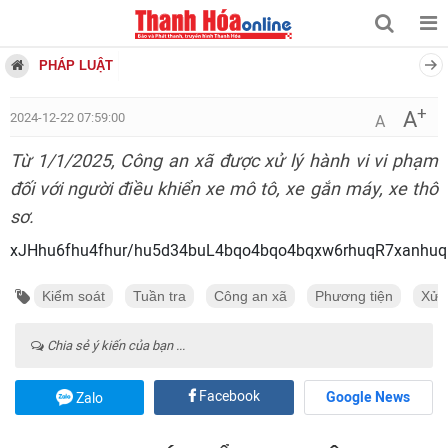
PHÁP LUẬT
+
A
2024-12-22 07:59:00
A
Từ 1/1/2025, Công an xã được xử lý hành vi vi phạm
đối với người điều khiển xe mô tô, xe gắn máy, xe thô
sơ.
xJHhu6fhu4fhur/hu5d34buL4bqo4bqo
Kiểm soát
Tuần tra
Công an xã
Phương tiện
Xử l
Chia sẻ ý kiến của bạn ...
Facebook
Google News
Zalo