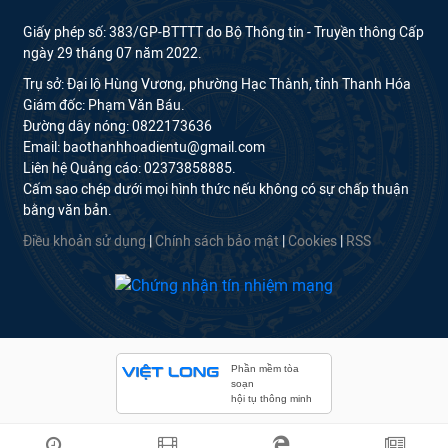
Giấy phép số: 383/GP-BTTTT do Bộ Thông tin - Truyền thông Cấp
ngày 29 tháng 07 năm 2022.
Trụ sở: Đại lộ Hùng Vương, phường Hạc Thành, tỉnh Thanh Hóa
Giám đốc: Phạm Văn Báu.
Đường dây nóng: 0822173636
Email: baothanhhoadientu@gmail.com
Liên hệ Quảng cáo: 02373858885.
Cấm sao chép dưới mọi hình thức nếu không có sự chấp thuận
bằng văn bản.
Điều khoản sử dụng
|
Chính sách bảo mật
|
Cookies
|
RSS
Phần mềm tòa
soạn
hội tụ thông minh