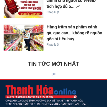
chính cho người có VNeID
tích hợp đủ 5...
Pháp luật
Hàng trăm sản phẩm cánh
gà, que cay... không rõ nguồn
gốc bị tiêu hủy
Pháp luật
TIN TỨC MỚI NHẤT
CƠ QUAN CỦA ĐẢNG BỘ ĐẢNG CỘNG SẢN VIỆT NAM TỈNH THANH HÓA
TIẾNG NÓI CỦA ĐẢNG BỘ, CHÍNH QUYỀN VÀ NHÂN DÂN TỈNH THANH HÓA